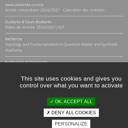
www.universita.corsica
Année universitaire 2026/2027 - Calendrier des rentrées
Etudiants & futurs étudiants
Dates de rentrée 2026/2027 | IUT
Recherche
Topology and Fractionalisation in Quantum Matter and Synthetic
Platforms
Fundazione di l'Università
Résidence Ange Tomasi "Lagune and Zeste" avec la photographe
Diane Moulenc
This site uses cookies and gives you
control over what you want to activate
TOUTES LES ACTUS
OK, ACCEPT ALL
DENY ALL COOKIES
Crédits et mentions légales
PERSONALIZE
Contacts
Plan d'accès
Espace presse
Photothèque