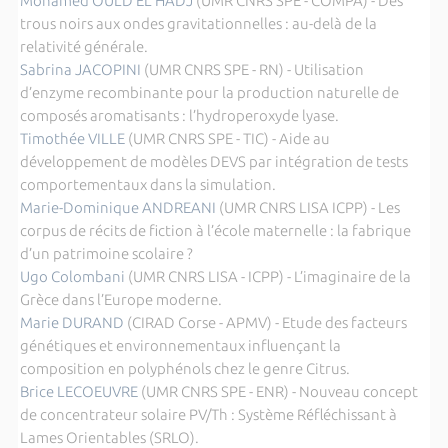
Mohamed OULD EL HADJ
(UMR CNRS SPE - COMPA) - Des
trous noirs aux ondes gravitationnelles : au-delà de la
relativité générale.
Sabrina JACOPINI
(UMR CNRS SPE - RN) - Utilisation
d’enzyme recombinante pour la production naturelle de
composés aromatisants : l’hydroperoxyde lyase.
Timothée VILLE
(UMR CNRS SPE - TIC) - Aide au
développement de modèles DEVS par intégration de tests
comportementaux dans la simulation.
Marie-Dominique ANDREANI
(UMR CNRS LISA ICPP) - Les
corpus de récits de fiction à l’école maternelle : la fabrique
d’un patrimoine scolaire ?
Ugo Colombani
(UMR CNRS LISA - ICPP) - L’imaginaire de la
Grèce dans l’Europe moderne.
Marie DURAND
(CIRAD Corse - APMV) - Etude des facteurs
génétiques et environnementaux influençant la
composition en polyphénols chez le genre Citrus.
Brice LECOEUVRE
(UMR CNRS SPE - ENR) - Nouveau concept
de concentrateur solaire PV/Th : Système Réfléchissant à
Lames Orientables (SRLO).