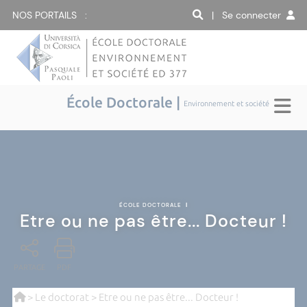
NOS PORTAILS :
| Se connecter
École Doctorale |
Environnement et société
ÉCOLE DOCTORALE
|
Etre ou ne pas être... Docteur !
PARTAGE
PDF
>
Le doctorat
> Etre ou ne pas être... Docteur !