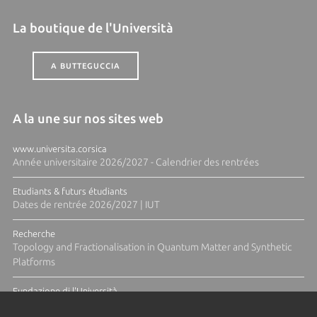
La boutique de l'Università
A BUTTEGUCCIA
A la une sur nos sites web
www.universita.corsica
Année universitaire 2026/2027 - Calendrier des rentrées
Etudiants & futurs étudiants
Dates de rentrée 2026/2027 | IUT
Recherche
Topology and Fractionalisation in Quantum Matter and Synthetic
Platforms
Fundazione di l'Università
Résidence Ange Tomasi "Lagune and Zeste" avec la photographe