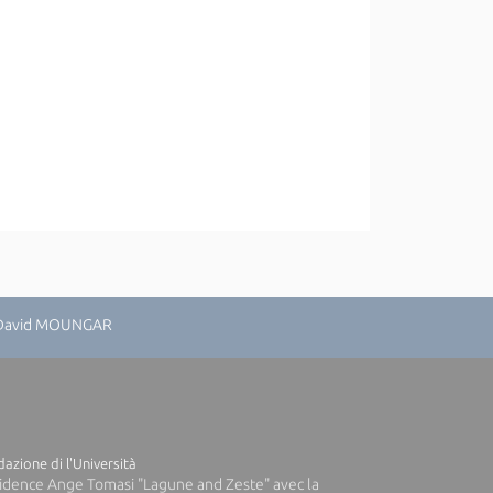
: David MOUNGAR
azione di l'Università
idence Ange Tomasi "Lagune and Zeste" avec la