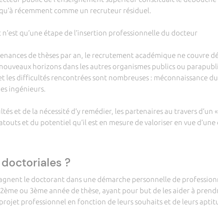
squ’à récemment comme un recruteur résiduel.
est qu’une étape de l’insertion professionnelle du docteur
ances de thèses par an, le recrutement académique ne couvre dé
nouveaux horizons dans les autres organismes publics ou parapublic
 et les difficultés rencontrées sont nombreuses : méconnaissance du 
es ingénieurs.
s et de la nécessité d’y remédier, les partenaires au travers d’un 
 atouts et du potentiel qu’il est en mesure de valoriser en vue d’un
 doctoriales ?
nt le doctorant dans une démarche personnelle de professionnal
 2ème ou 3ème année de thèse, ayant pour but de les aider à prendr
projet professionnel en fonction de leurs souhaits et de leurs aptit