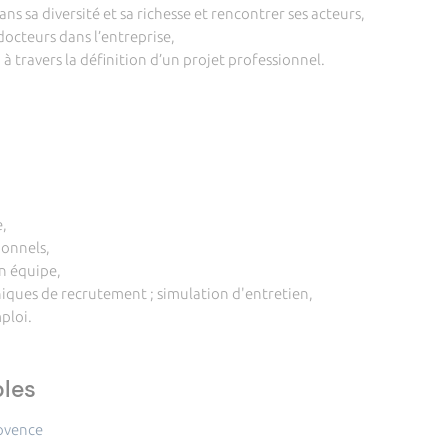
ns sa diversité et sa richesse et rencontrer ses acteurs,
docteurs dans l’entreprise,
 à travers la définition d’un projet professionnel.
e,
ionnels,
en équipe,
ques de recrutement ; simulation d'entretien,
mploi.
bles
rovence