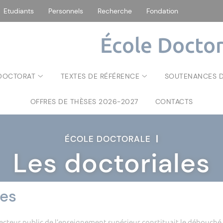
Etudiants
Personnels
Recherche
Fondation
École Doctor
 DOCTORAT
TEXTES DE RÉFÉRENCE
SOUTENANCES D
OFFRES DE THÈSES 2026-2027
CONTACTS
ÉCOLE DOCTORALE
|
Les doctoriales
les
eur public de l’enseignement supérieur constituait le débouché n