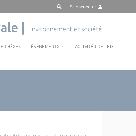
| Se connecter
ale |
Environnement et société
E THÈSES
ÉVÉNEMENTS
ACTIVITÉS DE L'ED
aturel du jeune docteur et le secteur non