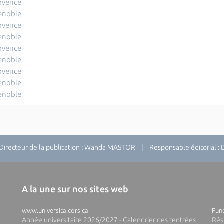
rovence
renoble
rovence
renoble
rovence
renoble
rovence
renoble
renoble
recteur de la publication : Wanda MASTOR | Responsable éditorial 
A la une sur nos sites web
www.universita.corsica
Fund
Année universitaire 2026/2027 - Calendrier des rentrées
Rés