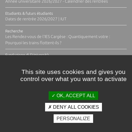
Année universitaire 2026/2027 - Calendrier des rentrées
Etudiants & futurs étudiants
Dates de rentrée 2026/2027 | IUT
Recherche
Les Rendez-vous de l'IES Cargèse : Quantiquement votre :
Pourquoi les trains flottent-ils ?
Fundazione di l'Università
Résidence Ange Tomasi "Lagune and Zeste" avec la photographe
Diane Moulenc
This site uses cookies and gives you
control over what you want to activate
TOUTES LES ACTUS
OK, ACCEPT ALL
DENY ALL COOKIES
Crédits et mentions légales
PERSONALIZE
Contacts
Plan d'accès
Espace presse
Photothèque
Recrutement
Marchés publics