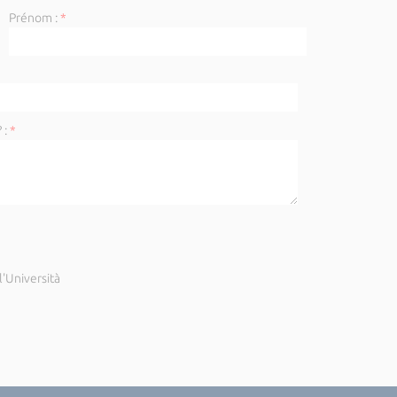
Prénom :
*
 :
*
'Università