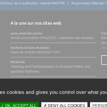
recteur de la publication : Wanda MASTOR | Responsable éditorial 
A la une sur nos sites web
www.universita.corsica
Fund
Année universitaire 2026/2027 - Calendrier des rentrées
Rés
pho
Etudiants & futurs étudiants
Dates de rentrée 2026/2027 | IUT
Recherche
Topology and Fractionalisation in Quantum Matter and
Synthetic Platforms
ses cookies and gives you control over what you
OK, ACCEPT ALL
DENY ALL COOKIES
PERSO