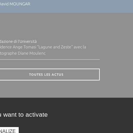
: David MOUNGAR
azione di l'Università
idence Ange Tomasi "Lagune and Zeste" avec la
tographe Diane Moulenc
TOUTES LES ACTUS
 want to activate
NALIZE