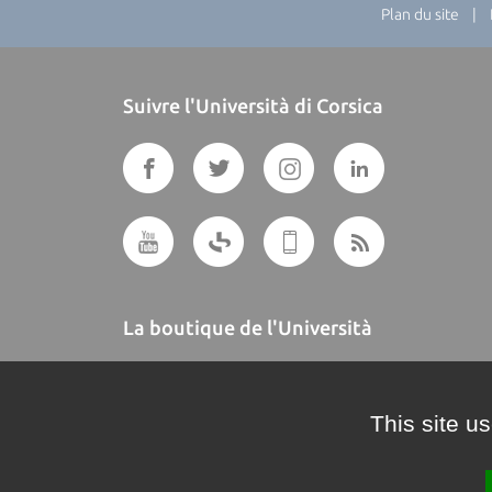
Plan du site
| Di
Suivre l'Università di Corsica
La boutique de l'Università
A BUTTEGUCCIA
This site u