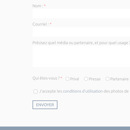
Nom :
*
Courriel :
*
Précisez quel média ou partenaire, et pour quel usage ?
Qui êtes-vous ?
*
Privé
Presse
Partenaire
J’accepte les
conditions d’utilisation
des photos de l