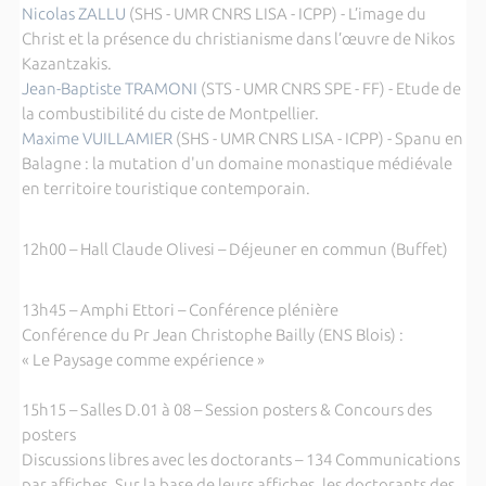
Nicolas ZALLU
(SHS - UMR CNRS LISA - ICPP) - L’image du
Christ et la présence du christianisme dans l’œuvre de Nikos
Kazantzakis.
Jean-Baptiste TRAMONI
(STS - UMR CNRS SPE - FF) - Etude de
la combustibilité du ciste de Montpellier.
Maxime VUILLAMIER
(SHS - UMR CNRS LISA - ICPP) - Spanu en
Balagne : la mutation d'un domaine monastique médiévale
en territoire touristique contemporain.
12h00 – Hall Claude Olivesi – Déjeuner en commun (Buffet)
13h45 – Amphi Ettori – Conférence plénière
Conférence du Pr Jean Christophe Bailly (ENS Blois) :
« Le Paysage comme expérience »
15h15 – Salles D.01 à 08 – Session posters & Concours des
posters
Discussions libres avec les doctorants – 134 Communications
par affiches. Sur la base de leurs affiches, les doctorants des