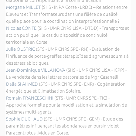
diaporama correspondant à la communication
Morgane MILLET
(SHS - INRA Corse - LRDE) – Relations entre
Eleveurs et Transformateurs dans une filière de qualité :
quelle place pour la coordination interprofessionnelle ?
Nicolas CONTE
(SHS - UMR CNRS LISA - DTDD) - Transports et
action publique : le cas du dispositif de continuité
territoriale en Corse.
Julie OUSTRIC
(STS - UMR CNRS SPE - RN) - Evaluation de
l’influence de porte-greffes tétraploïdes d’agrumes soumis à
des stress abiotiques.
Jean-Dominique VILLANOVA
(SHS - UMR CNRS LISA - ICPP) -
La vendetta dans les lettres pastorales de Mgr Casanelli.
Dalia SI AHMED
(STS - UMR CNRS SPE - ENR) - Cogénération
énergétique et Climatisation Solaire.
Romain FRANCESCHINI
(STS - UMR CNRS SPE - TIC) -
Approche formelle pour la modélisation et la simulation de
systèmes multi-agents.
Sophie DUCHAUD
(STS - UMR CNRS SPE - GEM) - Etude des
paramètres influençant les abondances en oursin violet
Paracentrotus lividus en Corse.