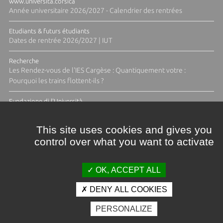
www.universita.corsica
Année universitaire 2026/2027 - Calendrier des rentrées
Etudiants & futurs étudiants
Dates de rentrée 2026/2027 | IUT
Recherche
Les Rendez-vous de l'IES Cargèse : Quantiquement votre :
Pourquoi les trains flottent-ils ?
Fundazione di l'Università
Résidence Ange Tomasi "Lagune and Zeste" avec la photographe
Diane Moulenc
This site uses cookies and gives you
control over what you want to activate
TOUTES LES ACTUS
OK, ACCEPT ALL
DENY ALL COOKIES
Crédits et mentions légales
PERSONALIZE
Contacts
Plan d'accès
Espace presse
Photothèque