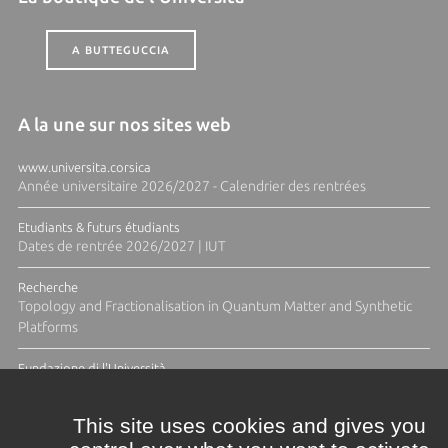
A BUTTEGUCCIA
A la une sur nos sites web
www.universita.corsica
Année universitaire 2026/2027 - Calendrier des rentrées
Etudiants & futurs étudiants
Dates de rentrée 2026/2027 | IUT
Recherche
Topology and Fractionalisation in Quantum Matter and Synthetic
Platforms
Fundazione di l'Università
Résidence Ange Tomasi "Lagune and Zeste" avec la photographe
Diane Moulenc
This site uses cookies and gives you