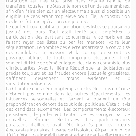
l’habitude est très vite prise dans chaque famille de
transférer tous les impôts sur le nom de l’un de ses membres,
afin d’en faire bien sûr un électeur mais aussi si possible un
éligible. Le cens étant trop élevé pour l’Île, la constitution
des listes fut une opération compliquée.
Le contentieux relatif à la formation des listes se poursuivra
jusqu’à nos jours. Tout était tenté pour empêcher la
participation des partisans concurrents, y compris en les
faisant rayer des listes ou par les menaces, voire leur
séquestration. Le nombre des électeurs attisera la convoitise
des candidats. La pression et la corruption seront les
passages obligés de toute campagne électorale. Il est
souvent difficile de démêler lequel des clans a commis le plus
d’irrégularités. Avec la IIIème République, la législation se
précise toujours et les fraudes encore jusque-là grossières,
s’affinent, deviennent moins évidentes et «
s’institutionnalisent ».
La Chambre considéra longtemps que les élections en Corse
n’étaient pas comme dans les autres départements. Les
influences personnelles et l’argent y jouaient un rôle
prépondérant en dehors de tout idéal politique. C’était l’avis
des candidats eux-mêmes. Les comportements électoraux
persistaient, le parlement tentait de les corriger par de
nouvelles réformes électorales. Les parlementaires
paraissent d’ailleurs avoir été inspirés par les mœurs
électorales insulaires. L’usage de l’isoloir, créé par une loi de
1913 n’était pas immédiatement adopté par les électeurs de