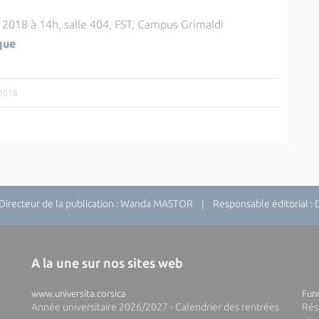
n 2018 à 14h, salle 404, FST, Campus Grimaldi
que
/2018
recteur de la publication : Wanda MASTOR | Responsable éditorial 
A la une sur nos sites web
www.universita.corsica
Fund
Année universitaire 2026/2027 - Calendrier des rentrées
Rés