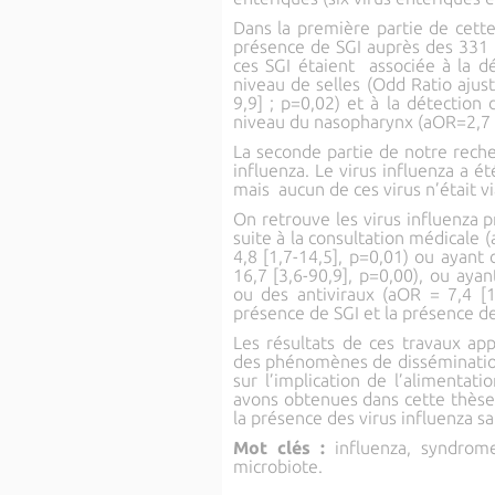
Dans la première partie de cette
présence de SGI auprès des 331 
ces SGI étaient associée à la 
niveau de selles (Odd Ratio ajust
9,9] ; p=0,02) et à la détection
niveau du nasopharynx (aOR=2,7 ; 
La seconde partie de notre recher
influenza. Le virus influenza a é
mais aucun de ces virus n’était vi
On retrouve les virus influenza p
suite à la consultation médicale 
4,8 [1,7-14,5], p=0,01) ou ayan
16,7 [3,6-90,9], p=0,00), ou ayan
ou des antiviraux (aOR = 7,4 [1,
présence de SGI et la présence de
Les résultats de ces travaux a
des phénomènes de dissémination 
sur l’implication de l’alimenta
avons obtenues dans cette thèse
la présence des virus influenza sa
Mot clés :
influenza, syndrome
microbiote.