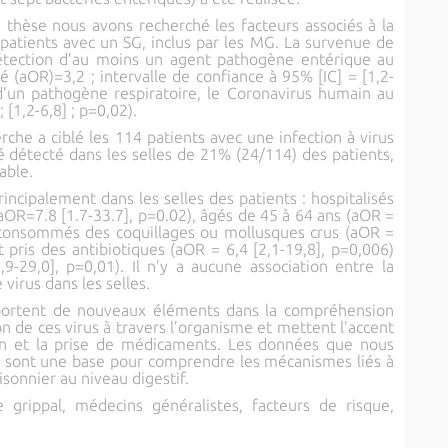
 thèse nous avons recherché les facteurs associés à la
patients avec un SG, inclus par les MG. La survenue de
détection d’au moins un agent pathogène entérique au
é (aOR)=3,2 ; intervalle de confiance à 95% [IC] = [1,2-
 d’un pathogène respiratoire, le Coronavirus humain au
[1,2-6,8] ; p=0,02).
che a ciblé les 114 patients avec une infection à virus
té détecté dans les selles de 21% (24/114) des patients,
able.
rincipalement dans les selles des patients : hospitalisés
(aOR=7.8 [1.7-33.7], p=0.02), âgés de 45 à 64 ans (aOR =
t consommés des coquillages ou mollusques crus (aOR =
t pris des antibiotiques (aOR = 6,4 [2,1-19,8], p=0,006)
9-29,0], p=0,01). Il n’y a aucune association entre la
 virus dans les selles.
pportent de nouveaux éléments dans la compréhension
de ces virus à travers l’organisme et mettent l’accent
tion et la prise de médicaments. Les données que nous
 sont une base pour comprendre les mécanismes liés à
isonnier au niveau digestif.
 grippal, médecins généralistes, facteurs de risque,