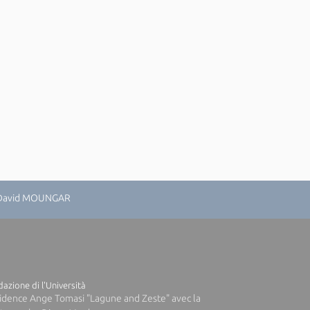
: David MOUNGAR
azione di l'Università
idence Ange Tomasi "Lagune and Zeste" avec la