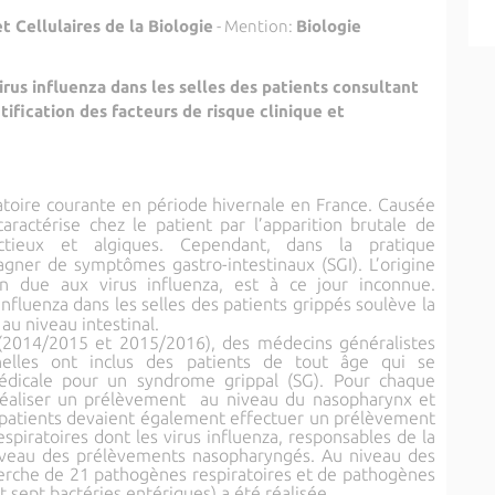
t Cellulaires de la Biologie
- Mention:
Biologie
rus influenza dans les selles des patients consultant
ification des facteurs de risque clinique et
atoire courante en période hivernale en France. Causée
caractérise chez le patient par l’apparition brutale de
ectieux et algiques. Cependant, dans la pratique
agner de symptômes gastro-intestinaux (SGI). L’origine
on due aux virus influenza, est à ce jour inconnue.
nfluenza dans les selles des patients grippés soulève la
au niveau intestinal.
 (2014/2015 et 2015/2016), des médecins généralistes
nelles ont inclus des patients de tout âge qui se
édicale pour un syndrome grippal (SG). Pour chaque
réaliser un prélèvement au niveau du nasopharynx et
 patients devaient également effectuer un prélèvement
spiratoires dont les virus influenza, responsables de la
niveau des prélèvements nasopharyngés. Au niveau des
erche de 21 pathogènes respiratoires et de pathogènes
t sept bactéries entériques) a été réalisée.