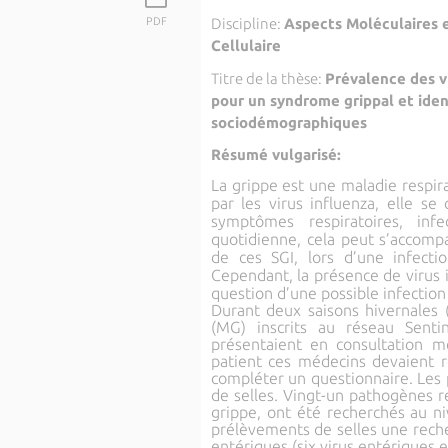
PDF
Discipline:
Aspects Moléculaires e
Cellulaire
Titre de la thèse:
Prévalence des vi
pour un syndrome grippal et ident
sociodémographiques
Résumé vulgarisé:
La grippe est une maladie respir
par les virus influenza, elle se 
symptômes respiratoires, inf
quotidienne, cela peut s’accomp
de ces SGI, lors d’une infecti
Cependant, la présence de virus i
question d’une possible infection 
Durant deux saisons hivernales
(MG) inscrits au réseau Senti
présentaient en consultation m
patient ces médecins devaient 
compléter un questionnaire. Les
de selles. Vingt-un pathogènes re
grippe, ont été recherchés au 
prélèvements de selles une rech
entériques (six virus entériques e