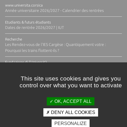
www.universita.corsica
Année universitaire 2026/2027 - Calendrier des rentrées
Etudiants & futurs étudiants
Dates de rentrée 2026/2027 | IUT
Recherche
Les Rendez-vous de l'IES Cargèse : Quantiquement votre :
Pourquoi les trains flottent-ils ?
Fundazione di l'Università
Résidence Ange Tomasi "Lagune and Zeste" avec la photographe
Diane Moulenc
This site uses cookies and gives you
control over what you want to activate
TOUTES LES ACTUS
OK, ACCEPT ALL
DENY ALL COOKIES
Crédits et mentions légales
PERSONALIZE
Contacts
Plan d'accès
Espace presse
Photothèque