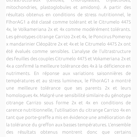
mitochondries, plastoglobules et amidons). A partir des
résultats obtenus en conditions de stress nutritionnel, le
FlhorAG1 a été classé comme tolérant et le Citrumelo 4475
4x, le Volkameriana 2x et 4x comme modérément tolérants.
Les génotypes citrange Carrizo 2x et 4x, le Poncirus Pomeroy
x mandarinier Cléopâtre 2x et 4x et le Citrumelo 4475 2x ont
été évalués comme sensibles. L’analyse de l’ultrastructure
des feuilles des couples Citrumelo 4475 et Vokameriana 2x et
4x a confirmé la meilleure tolérance des 4x à la déficience en
nutriments. En réponse aux variations saisonnières de
températures et au stress lumineux, le FlhorAG1 a montré
une meilleure tolérance que ses parents 2x et leurs
homologues 4x. Malgré une sensibilité similaire du génotype
citrange Carrizo sous forme 2x et 4x en conditions de
carence nutritionnelle, l’utilisation du citrange Carrizo 4x en
tant que porte-greffe a mis en évidence une amélioration de
la tolérance du greffon aux basses températures. L’ensemble
des résultats obtenus montrent donc que certains