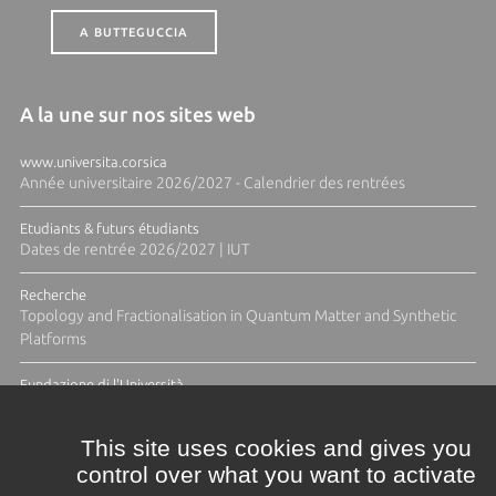
A BUTTEGUCCIA
A la une sur nos sites web
www.universita.corsica
Année universitaire 2026/2027 - Calendrier des rentrées
Etudiants & futurs étudiants
Dates de rentrée 2026/2027 | IUT
Recherche
Topology and Fractionalisation in Quantum Matter and Synthetic
Platforms
Fundazione di l'Università
Résidence Ange Tomasi "Lagune and Zeste" avec la photographe
Diane Moulenc
This site uses cookies and gives you
control over what you want to activate