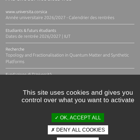
www.universita.corsica
Année universitaire 2026/2027 - Calendrier des rentrées
Etudiants & futurs étudiants
Dates de rentrée 2026/2027 | IUT
Recherche
Topology and Fractionalisation in Quantum Matter and Synthetic
Platforms
Fundazione di l'Università
Résidence Ange Tomasi "Lagune and Zeste" avec la photographe
Diane Moulenc
This site uses cookies and gives you
control over what you want to activate
TOUTES LES ACTUS
OK, ACCEPT ALL
DENY ALL COOKIES
Crédits et mentions légales