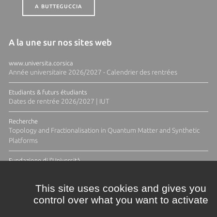
A BUTTEGUCCIA
A la une sur nos sites web
www.universita.corsica
Année universitaire 2026/2027 - Calendrier des rentrées
Etudiants & futurs étudiants
Dates de rentrée 2026/2027 | IUT
Recherche
Topology and Fractionalisation in Quantum Matter and Synthetic
Platforms
Fundazione di l'Università
Résidence Ange Tomasi "Lagune and Zeste" avec la photographe
Diane Moulenc
This site uses cookies and gives you
control over what you want to activate
TOUTES LES ACTUS