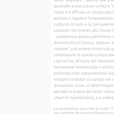
associate a una cultura scritta e "
vocali si è diffuso un
corpus
speci
accesso e regolare frequentazione
Ludovico Ariosto e la
Gerusalemm
costante riferimento alla
Divina
- caratterizza questo patrimonio 
dimenticato in Corsica, seppure al
comune" può essere ricostruito g
condivisione di questa cultura poet
Liguria fino all'inizio del Novecent
formazione intellettuale e artistic
profonda inter-comprensione ling
indagini condotte sul campo nel c
dimostrare come un determinato c
periodo la pratica del canto improv
chjam'è rispondi
corso, tra oralità
La soutenance aura lieu le lundi 11
par système de visioconférence pou