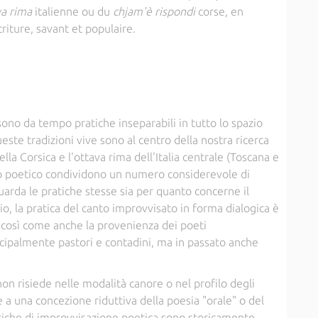
va rima
italienne ou du
chjam'è rispondi
corse, en
riture, savant et populaire.
ono da tempo pratiche inseparabili in tutto lo spazio
ste tradizioni vive sono al centro della nostra ricerca
lla Corsica e l'ottava rima dell'Italia centrale (Toscana e
o poetico condividono un numero considerevole di
guarda le pratiche stesse sia per quanto concerne il
io, la pratica del canto improvvisato in forma dialogica è
 così come anche la provenienza dei poeti
cipalmente pastori e contadini, ma in passato anche
on risiede nelle modalità canore o nel profilo degli
 a una concezione riduttiva della poesia "orale" o del
tiche di improvvisazione poetica sono storicamente