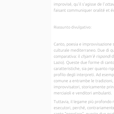
improvisé, qu'il s'agisse de l'
otta
faisant communiquer oralité et éc
Riassunto divulgativo:
Canto, poesia e improvvisazione s
culturale mediterraneo. Due di que
comparativa: il
chjam'è rispondi
de
Lazio). Queste due forme di cant
caratteristiche, sia per quanto ri
profilo degli interpreti. Ad esemp
comune a entrambe le tradizioni,
improvvisatori, storicamente prin
merciaioli e venditori ambulanti.
Tuttavia, il legame più profondo n
esecutori, perché, contrariamente
canto "popolare", queste due pra