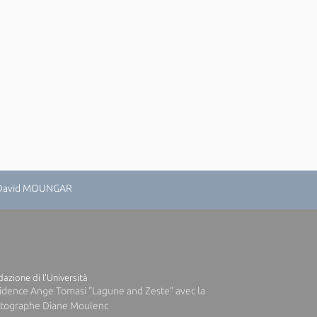
: David MOUNGAR
azione di l'Università
idence Ange Tomasi "Lagune and Zeste" avec la
tographe Diane Moulenc