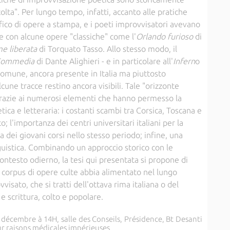
colta". Per lungo tempo, infatti, accanto alle pratiche
fico di opere a stampa, e i poeti improvvisatori avevano
 con alcune opere "classiche" come l'
Orlando furioso
di
e liberata
di Torquato Tasso. Allo stesso modo, il
 Commedia
di Dante Alighieri - e in particolare all'
Infern
o
comune, ancora presente in Italia ma piuttosto
cune tracce restino ancora visibili. Tale "orizzonte
razie ai numerosi elementi che hanno permesso la
ica e letteraria: i costanti scambi tra Corsica, Toscana e
o; l'importanza dei centri universitari italiani per la
a dei giovani corsi nello stesso periodo; infine, una
uistica. Combinando un approccio storico con le
ontesto odierno, la tesi qui presentata si propone di
orpus di opere culte abbia alimentato nel lungo
visato, che si tratti dell'ottava rima italiana o del
 e scrittura, colto e popolare.
 décembre à 14H, salle des Conseils, Présidence, Bt Desanti
r raisons médicales impérieuses