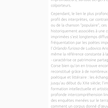
colporteurs.
Cependant, le lien le plus profon
profil des interprètes, car contra
ou de la chanson “populaire”, ces
historiquement associées à une c
imprimées s’est longtemps diffus
fréquentation par les poètes impr
l’
Orlando furioso
de Ludovico Ari
même la référence constante à l
-
caractérise ce patrimoine partag
Corse bien qu’on en trouve encor
reconstitué grâce à de nombreux 
poétique et littéraire : les échan
jusqu'au début du XXe siècle; l’im
formation intellectuelle et artis
profonde intercompréhension ling
des enquêtes menées sur le terra
comment un corpus donné d'œuvre