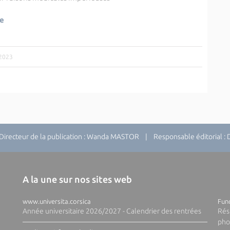
ue
/2023
recteur de la publication : Wanda MASTOR | Responsable éditorial 
A la une sur nos sites web
www.universita.corsica
Fund
Année universitaire 2026/2027 - Calendrier des rentrées
Rés
pho