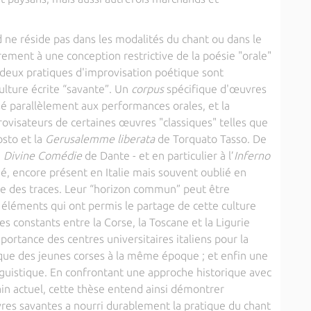
d ne réside pas dans les modalités du chant ou dans le
irement à une conception restrictive de la poésie "orale"
 deux pratiques d'improvisation poétique sont
ulture écrite “savante”. Un
corpus
spécifique d'œuvres
é parallèlement aux performances orales, et la
ovisateurs de certaines œuvres "classiques" telles que
osto et la
Gerusalemme
liberata
de Torquato Tasso. De
a
Divine Comédie
de Dante - et en particulier à l’
Inferno
é, encore présent en Italie mais souvent oublié en
e des traces. Leur “horizon commun” peut être
éléments qui ont permis le partage de cette culture
ges constants entre la Corse, la Toscane et la Ligurie
portance des centres universitaires italiens pour la
tique des jeunes corses à la même époque ; et enfin une
uistique. En confrontant une approche historique avec
in actuel, cette thèse entend ainsi démontrer
s savantes a nourri durablement la pratique du chant