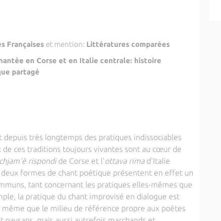
es Françaises
et mention:
Littératures comparées
hantée en Corse et en Italie centrale: histoire
que partagé
t depuis très longtemps des pratiques indissociables
 de ces traditions toujours vivantes sont au cœur de
chjam'è rispondi
de Corse et l'
ottava rima
d'Italie
s deux formes de chant poétique présentent en effet un
ommuns, tant concernant les pratiques elles-mêmes que
emple, la pratique du chant improvisé en dialogue est
 même que le milieu de référence propre aux poètes
t paysans, mais aussi autrefois marchands et