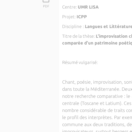
PDF
Centre:
UMR LISA
Projet:
ICPP
Discipline
:
Langues et Littératur
Titre de la thèse:
L'improvisation c
comparée d'un patrimoine poéti
Résumé vulgarisé:
Chant, poésie, improvisation, son
dans toute la Méditerranée. Deux
notre recherche comparative : le
centrale (Toscane et Latium). Ce
nombre considérable de traits c
le profil des interprètes. Par ex
commune aux deux traditions, de
improvisateurs, surtout bergers e