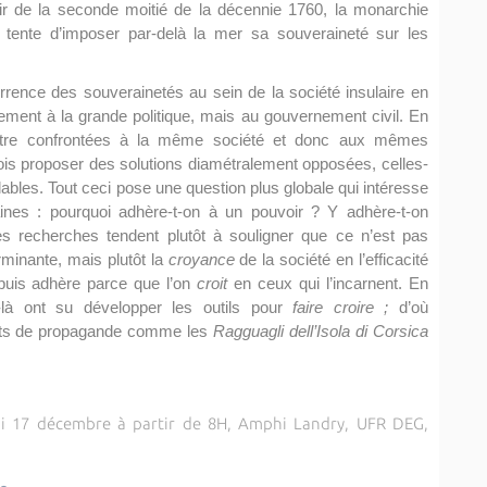
artir de la seconde moitié de la décennie 1760, la monarchie
n tente d’imposer par-delà la mer sa souveraineté sur les
rence des souverainetés au sein de la société insulaire en
lement à la grande politique, mais au gouvernement civil. En
t être confrontées à la même société et donc aux mêmes
fois proposer des solutions diamétralement opposées, celles-
ables. Tout ceci pose une question plus globale qui intéresse
nes : pourquoi adhère-t-on à un pouvoir ? Y adhère-t-on
es recherches tendent plutôt à souligner que ce n’est pas
erminante, mais plutôt la
croyance
de la société en l’efficacité
 puis adhère parce que l’on
croit
en ceux qui l’incarnent. En
-là ont su développer les outils pour
faire croire ;
d’où
ents de propagande comme les
Ragguagli dell’Isola di Corsica
di 17 décembre à partir de 8H, Amphi Landry, UFR DEG,