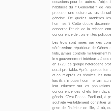
occasions pour les autres. L’objec
habituelle du « Généralat » de Pas
proposer une lecture au ras du sol 
génoise. De quelles manières le
hommes ? Cette double décennie s’
concerne l’étude de la relation en
concurrence de trois entités politiqu
Les trois sont mues par des consti
sérénissime république de Gênes q
faits, jamais contrôlé militairement l
le « gouvernement intérieur » à des 
en 1729, ce groupe hétérogène profite
serait profitable. Après quelque temp
et court après les révoltés, les n
lors ils s’imposent comme l’armature
leur influence sur les populations
concurrence des chefs bien davant
génois. C’est Pascal Paoli qui, à p
souhaite véritablement constituer 
grise de l’intérieur de l’île, là où,