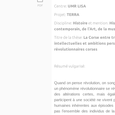
PDF
Centre:
UMR LISA
Projet:
TERRA
Discipline:
Histoire
et mention:
Hi
contemporain, de l'Art, de la mu
Titre de la thèse:
La Corse entre t
intellectuelles et ambitions per
révolutionnaires corses
Résumé vulgarisé:
Quand on pense révolution, on songe
un phénomène révolutionnaire se rév
des altérations certes, mais éga
participent à une société ne vivent
humaines inhérentes aux épisodes i
pas l’ensemble des individus de 