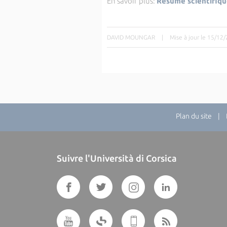
En savoir plus:
Résumé scientifiq
DAVID MOUNGAR
|
Mise à jour le 15/12
Plan du site
| Di
Suivre l'Università di Corsica