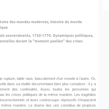
stoire des mondes modernes, histoire du monde
sique
rois souverainetés, 1750-1770. Dynamiques politiques,
sonnelles durant le "moment paolien" des crises
 rupture, table rase, basculement d’un monde à l’autre. Or,
èle dans sa réalité documentaire bien plus complexe : il y a
lement des continuités. Aussi, toutes les personnes qui
 pas les crises politiques de la même manière. Les tragédies
nsurrectionnels et leurs contrecoups répressifs n’impactent
la même manière. Le drame des uns constitue de propices