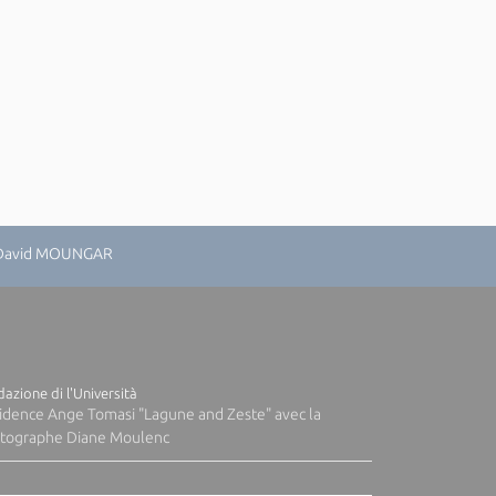
: David MOUNGAR
azione di l'Università
idence Ange Tomasi "Lagune and Zeste" avec la
tographe Diane Moulenc