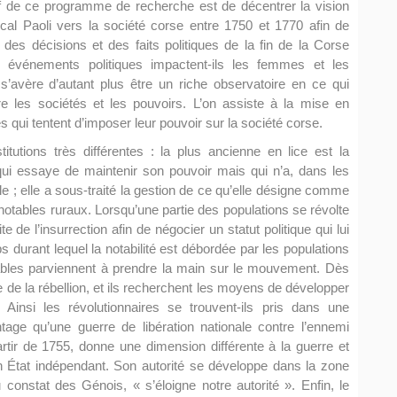
tif de ce programme de recherche est de décentrer la vision
cal Paoli vers la société corse entre 1750 et 1770 afin de
des décisions et des faits politiques de la fin de la Corse
s événements
politiques impactent-ils les femmes et les
avère d’autant plus être un riche observatoire en ce qui
tre les sociétés et les pouvoirs. L’on assiste à la mise en
es qui tentent d’imposer leur pouvoir sur la société corse.
tutions très différentes : la plus ancienne en lice est la
ui essaye de maintenir son pouvoir mais qui n’a, dans les
’île ; elle a sous-traité la gestion de ce qu’elle désigne comme
notables ruraux. Lorsqu’une partie des populations se révolte
 de l’insurrection afin de négocier un statut politique qui lui
s durant lequel la notabilité est débordée par les populations
otables parviennent à prendre la main sur le mouvement. Dès
 de la rébellion, et ils recherchent les moyens de développer
. Ainsi les révolutionnaires se trouvent-ils pris dans une
age qu’une guerre de libération nationale contre l’ennemi
artir de 1755, donne une dimension différente à la guerre et
un État indépendant. Son autorité se développe dans la zone
 du constat des Génois, « s’éloigne notre autorité ». Enfin, le