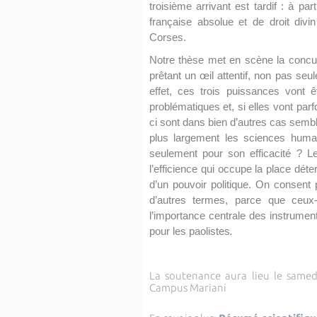
troisième arrivant est tardif : à p
française absolue et de droit divi
Corses.
Notre thèse met en scène la concur
prêtant un œil attentif, non pas seu
effet, ces trois puissances von
problématiques et, si elles vont par
ci sont dans bien d’autres cas sembl
plus largement les sciences humai
seulement pour son efficacité ? L
l’efficience qui occupe la place dét
d’un pouvoir politique. On consent
d’autres termes, parce que ceux
l’importance centrale des instrum
pour les paolistes
.
La soutenance aura lieu le same
Campus Mariani