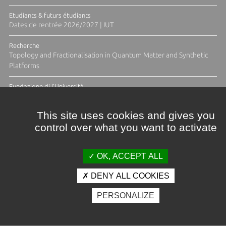
Etudiants & futurs étudiants
Dates de rentrée 2026/2027 | IUT
Recherche
Topology and Fractionalisation in Quantum Matter and Synthetic
Platforms
Fundazione di l'Università
Résidence Ange Tomasi "Lagune and Zeste" avec la photographe
Diane Moulenc
This site uses cookies and gives you
control over what you want to activate
TOUTES LES ACTUS
OK, ACCEPT ALL
DENY ALL COOKIES
Crédits et mentions légales
PERSONALIZE
Contacts
Plan d'accès
Espace presse
Photothèque
Recrutement
Marchés publics