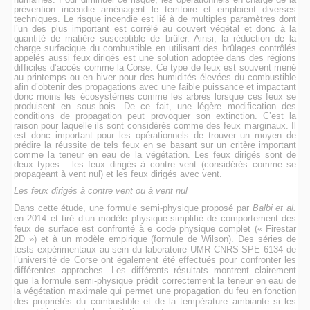
prévention incendie aménagent le territoire et emploient diverses
techniques. Le risque incendie est lié à de multiples paramètres dont
l’un des plus important est corrélé au couvert végétal et donc à la
quantité de matière susceptible de brûler. Ainsi, la réduction de la
charge surfacique du combustible en utilisant des brûlages contrôlés
appelés aussi feux dirigés est une solution adoptée dans des régions
difficiles d’accès comme la Corse.
Ce type de feux est souvent mené
au printemps ou en hiver pour des humidités élevées du combustible
afin d’obtenir des propagations avec une faible puissance et impactant
donc moins les écosystèmes comme les arbres lorsque ces feux se
produisent en sous-bois. De ce fait, une légère modification des
conditions de propagation peut provoquer son extinction. C’est la
raison pour laquelle ils sont considérés comme des feux marginaux. Il
est donc important pour les opérationnels de trouver un moyen de
prédire la réussite de tels feux en se basant sur un critère important
comme la teneur en eau de la végétation. Les feux dirigés sont de
deux types : les feux dirigés à contre vent (considérés comme se
propageant à vent nul) et les feux dirigés avec vent.
Les feux dirigés à contre vent ou à vent nul
Dans cette étude, une formule semi-physique proposé par
Balbi et al.
en 2014 et tiré d’un modèle physique-simplifié de comportement des
feux de surface est confronté à e code physique complet (« Firestar
2D ») et
à un modèle empirique (formule de Wilson). Des séries de
tests expérimentaux au sein du laboratoire UMR CNRS SPE 6134 de
l’université de Corse ont également été effectués pour confronter les
différentes approches. Les différents résultats montrent clairement
que la
formule semi-physique
prédit correctement la teneur en eau de
la végétation maximale qui permet une propagation du feu en fonction
des propriétés du combustible et de la température ambiante si les