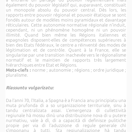
également du pouvoir législatif qui, auparavant, constituait
un monopole absolu du pouvoir central. Dès lors, les
rapports entre pouvoir régional et pouvoir étatique se sont
fondés autour de modèles moins pyramidaux et davantage
réticulaires. Cette autonomie normative régionale n’induit,
cependant, ni un phénomène homogène ni un pouvoir
illimité. Quand bien même les Régions italiennes et
espagnoles disposent-elles de compétences supérieures à
bien des Etats fédéraux, le centre a réinventé des modes de
légitimation et de contrôle. Quant à la France, elle se
singularise par une transition inachevée vers le régionalisme
normatif et le maintien de rapports très largement
hiérarchiques entre Etat et Régions.
Mots-clefs :
norme ; autonomie ; régions ; ordre juridique ;
pluralisme.
Riassuntu vulgarizatu:
Da l’anni 70, l’Italia, a Spagna è a Francia anu principiatu una
muta prufonda di a so urganizazione territuriale, sinu à
tandu centralizata assai. L’emergenza di cullettività
regiunale hà mossu dinù una distribuzione nova di u putere
nurmativu, vale à dì, di a capacità di definisce pulitiche
propie per via di l’aduzzione di regule generale chì
s’imponanu à tutti. Sta regiunalizazione hà tandu