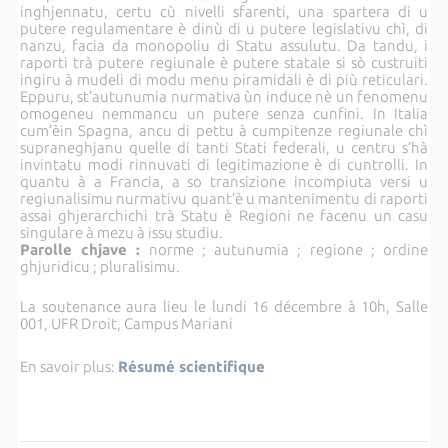
inghjennatu, certu cù nivelli sfarenti, una spartera di u
putere regulamentare è dinù di u putere legislativu chì, di
nanzu, facia da monopoliu di Statu assulutu. Da tandu, i
raporti trà putere regiunale è putere statale si sò custruiti
ingiru à mudeli di modu menu piramidali è di più reticulari.
Eppuru, st’autunumia nurmativa ùn induce nè un fenomenu
omogeneu nemmancu un putere senza cunfini. In Italia
cum’èin Spagna, ancu di pettu à cumpitenze regiunale chì
supraneghjanu quelle di tanti Stati federali, u centru s’hà
invintatu modi rinnuvati di legitimazione è di cuntrolli. In
quantu à a Francia, a so transizione incompiuta versi u
regiunalisimu nurmativu quant’è u mantenimentu di raporti
assai ghjerarchichi trà Statu è Regioni ne facenu un casu
singulare à mezu à issu studiu.
Parolle chjave :
norme ; autunumia ; regione ; ordine
ghjuridicu ; pluralisimu.
La soutenance aura lieu le lundi 16 décembre à 10h, Salle
001, UFR Droit, Campus Mariani
En savoir plus:
Résumé scientifique