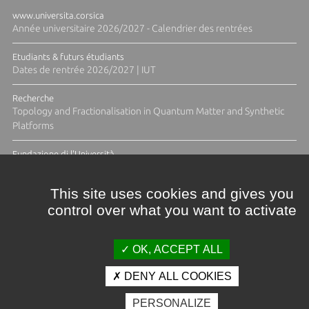
www.universita.corsica
Année universitaire 2026/2027 - Calendrier des rentrées
Etudiants & futurs étudiants
Dates de rentrée 2026/2027 | IUT
Recherche
Topology and Fractionalisation in Quantum Matter and Synthetic
Platforms
Fundazione di l'Università
Résidence Ange Tomasi "Lagune and Zeste" avec la photographe
Diane Moulenc
This site uses cookies and gives you
control over what you want to activate
TOUTES LES ACTUS
OK, ACCEPT ALL
DENY ALL COOKIES
Crédits et mentions légales
PERSONALIZE
Contacts
Plan d'accès
Espace presse
Photothèque