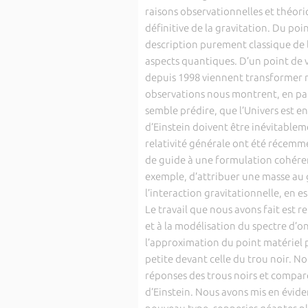
raisons observationnelles et théori
définitive de la gravitation. Du poi
description purement classique de l
aspects quantiques. D’un point de 
depuis 1998 viennent transformer r
observations nous montrent, en part
semble prédire, que l’Univers est e
d’Einstein doivent être inévitableme
relativité générale ont été récemme
de guide à une formulation cohérent
exemple, d’attribuer une masse au g
l’interaction gravitationnelle, en es
Le travail que nous avons fait est re
et à la modélisation du spectre d’on
l’approximation du point matériel 
petite devant celle du trou noir. No
réponses des trous noirs et comparé
d’Einstein. Nous avons mis en évide