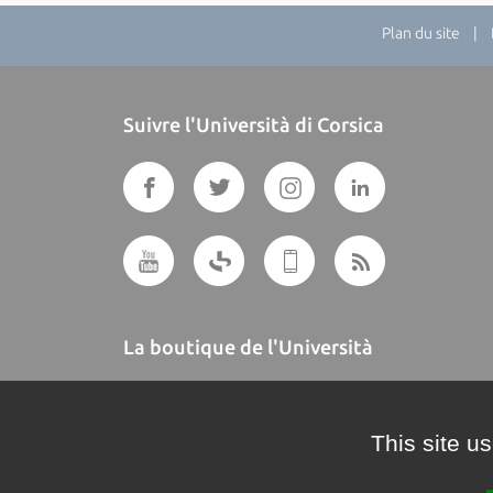
Plan du site
| Di
Suivre l'Università di Corsica
La boutique de l'Università
A BUTTEGUCCIA
This site u