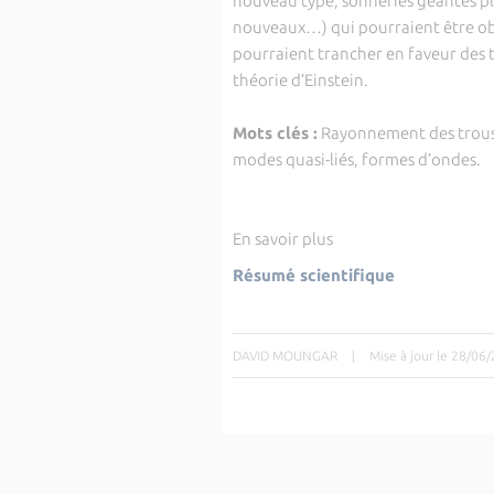
nouveau type, sonneries géantes pl
nouveaux…) qui pourraient être obs
pourraient trancher en faveur des t
théorie d’Einstein.
Mots clés :
Rayonnement des trous 
modes quasi-liés, formes d’ondes.
En savoir plus
Résumé scientifique
DAVID MOUNGAR
|
Mise à jour le 28/06