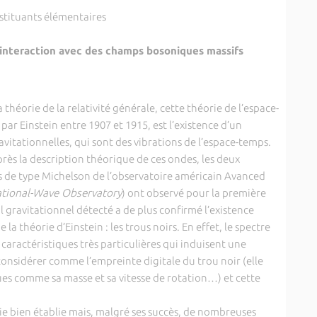
nstituants élémentaires
interaction avec des champs bosoniques massifs
 théorie de la relativité générale, cette théorie de l’espace-
par Einstein entre 1907 et 1915, est l’existence d’un
vitationnelles, qui sont des vibrations de l’espace-temps.
près la description théorique de ces ondes, les deux
s de type Michelson de l’observatoire américain Avanced
ational-Wave Observatory
) ont observé pour la première
al gravitationnel détecté a de plus confirmé l’existence
la théorie d’Einstein : les trous noirs. En effet, le spectre
caractéristiques très particulières qui induisent une
considérer comme l’empreinte digitale du trou noir (elle
ues comme sa masse et sa vitesse de rotation…) et cette
rie bien établie mais, malgré ses succès, de nombreuses