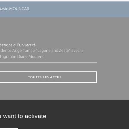
: David MOUNGAR
azione di l'Università
idence Ange Tomasi "Lagune and Zeste" avec la
tographe Diane Moulenc
TOUTES LES ACTUS
 want to activate