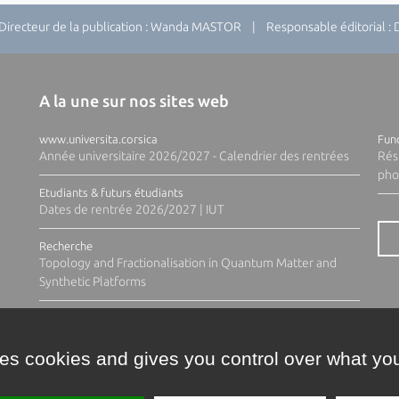
recteur de la publication : Wanda MASTOR | Responsable éditorial 
A la une sur nos sites web
www.universita.corsica
Fund
Année universitaire 2026/2027 - Calendrier des rentrées
Rés
pho
Etudiants & futurs étudiants
Dates de rentrée 2026/2027 | IUT
Recherche
Topology and Fractionalisation in Quantum Matter and
Synthetic Platforms
ses cookies and gives you control over what you