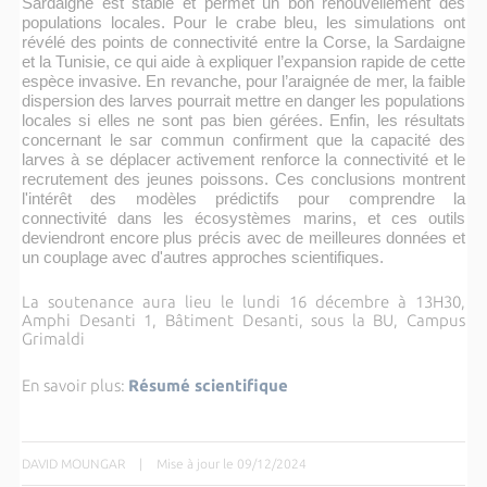
Sardaigne est stable et permet un bon renouvellement des
populations locales. Pour le crabe bleu, les simulations ont
révélé des points de connectivité entre la Corse, la Sardaigne
et la Tunisie, ce qui aide à expliquer l’expansion rapide de cette
espèce invasive. En revanche, pour l’araignée de mer, la faible
dispersion des larves pourrait mettre en danger les populations
locales si elles ne sont pas bien gérées. Enfin, les résultats
concernant le sar commun confirment que la capacité des
larves à se déplacer activement renforce la connectivité et le
recrutement des jeunes poissons. Ces conclusions montrent
l'intérêt des modèles prédictifs pour comprendre la
connectivité dans les écosystèmes marins, et ces outils
deviendront encore plus précis avec de meilleures données et
un couplage avec d'autres approches scientifiques.
La soutenance aura lieu le lundi 16 décembre à 13H30,
Amphi Desanti 1, Bâtiment Desanti, sous la BU, Campus
Grimaldi
En savoir plus:
Résumé scientifique
DAVID MOUNGAR
|
Mise à jour le 09/12/2024