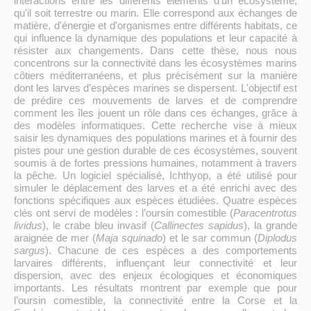
interactions entre les différents éléments d'un écosystème,
qu'il soit terrestre ou marin. Elle correspond aux échanges de
matière, d'énergie et d'organismes entre différents habitats, ce
qui influence la dynamique des populations et leur capacité à
résister aux changements. Dans cette thèse, nous nous
concentrons sur la connectivité dans les écosystèmes marins
côtiers méditerranéens, et plus précisément sur la manière
dont les larves d’espèces marines se dispersent. L'objectif est
de prédire ces mouvements de larves et de comprendre
comment les îles jouent un rôle dans ces échanges, grâce à
des modèles informatiques. Cette recherche vise à mieux
saisir les dynamiques des populations marines et à fournir des
pistes pour une gestion durable de ces écosystèmes, souvent
soumis à de fortes pressions humaines, notamment à travers
la pêche. Un logiciel spécialisé, Ichthyop, a été utilisé pour
simuler le déplacement des larves et a été enrichi avec des
fonctions spécifiques aux espèces étudiées. Quatre espèces
clés ont servi de modèles : l’oursin comestible (
Paracentrotus
lividus
), le crabe bleu invasif (
Callinectes sapidus
), la grande
araignée de mer (
Maja squinado
) et le sar commun (
Diplodus
sargus
). Chacune de ces espèces a des comportements
larvaires différents, influençant leur connectivité et leur
dispersion, avec des enjeux écologiques et économiques
importants. Les résultats montrent par exemple que pour
l’oursin comestible, la connectivité entre la Corse et la