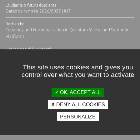
Etudiants & futurs étudiants
Dates de rentrée 2026/2027 | IUT
Recherche
Topology and Fractionalisation in Quantum Matter and Synthetic
Platforms
Fundazione di l'Università
Résidence Ange Tomasi "Lagune and Zeste" avec la photographe
Diane Moulenc
This site uses cookies and gives you
control over what you want to activate
TOUTES LES ACTUS
OK, ACCEPT ALL
DENY ALL COOKIES
Crédits et mentions légales
PERSONALIZE
Contacts
Plan d'accès
Espace presse
Photothèque
Recrutement
Marchés publics