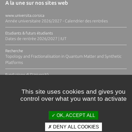
A la une sur nos sites web
www.universita.corsica
Année universitaire 2026/2027 - Calendrier des rentrées
Etudiants & futurs étudiants
Dates de rentrée 2026/2027 | IUT
Recherche
Topology and Fractionalisation in Quantum Matter and Synthetic
Platforms
Fundazione di l'Università
Résidence Ange Tomasi "Lagune and Zeste" avec la photographe
Diane Moulenc
This site uses cookies and gives you
control over what you want to activate
TOUTES LES ACTUS
OK, ACCEPT ALL
DENY ALL COOKIES