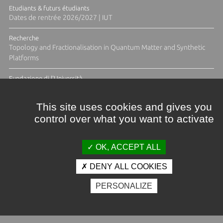
Etudiants & futurs étudiants
Dates de rentrée 2026/2027 | IUT
Recherche
Topology and Fractionalisation in Quantum Matter and Synthetic
Platforms
Fundazione di l'Università
Résidence Ange Tomasi "Lagune and Zeste" avec la photographe
Diane Moulenc
This site uses cookies and gives you
control over what you want to activate
TOUTES LES ACTUS
OK, ACCEPT ALL
DENY ALL COOKIES
Crédits et mentions légales
PERSONALIZE
Contacts
Plan d'accès
Espace presse
Photothèque
Recrutement
Marchés publics