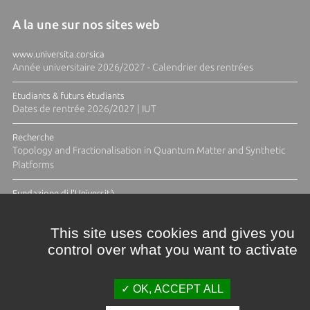
A la une sur nos sites web
www.universita.corsica
Année universitaire 2026/2027 - Calendrier des rentrées
Etudiants & futurs étudiants
Dates de rentrée 2026/2027 | IUT
Recherche
Topology and Fractionalisation in Quantum Matter and Synthetic
Platforms
Fundazione di l'Università
Résidence Ange Tomasi "Lagune and Zeste" avec la photographe
Diane Moulenc
This site uses cookies and gives you
control over what you want to activate
TOUTES LES ACTUS
OK, ACCEPT ALL