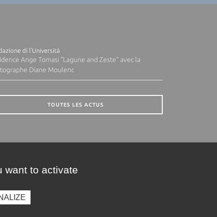
azione di l'Università
idence Ange Tomasi "Lagune and Zeste" avec la
tographe Diane Moulenc
TOUTES LES ACTUS
 want to activate
NALIZE
presse
Photothèque
Recrutement
Marchés publics