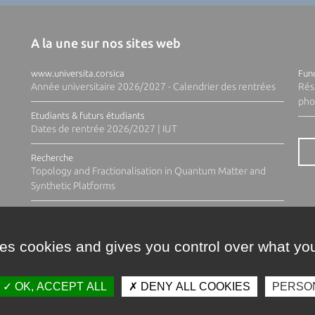
A la une sur nos sites web
www.universita.corsica
Fund
Année universitaire 2026/2027 - Calendrier des rentrées
Rés
pho
Etudiants & futurs étudiants
Dates de rentrée 2026/2027 | IUT
Recherche
Topology and Fractionalisation in Quantum Matter and
Synthetic Platforms
ses cookies and gives you control over what you
OK, ACCEPT ALL
DENY ALL COOKIES
PERSO
Contacts
Plan d'accès
Espace 