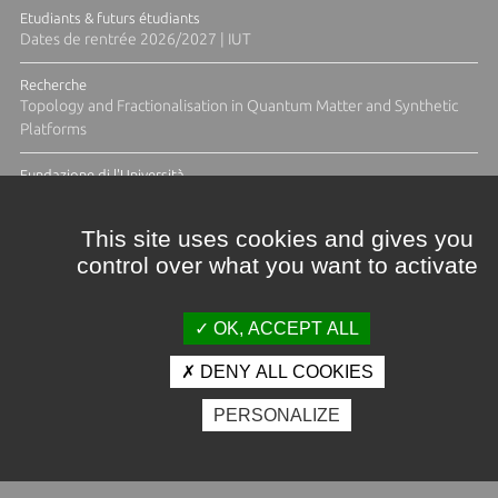
Etudiants & futurs étudiants
Dates de rentrée 2026/2027 | IUT
Recherche
Topology and Fractionalisation in Quantum Matter and Synthetic
Platforms
Fundazione di l'Università
Résidence Ange Tomasi "Lagune and Zeste" avec la photographe
Diane Moulenc
This site uses cookies and gives you
control over what you want to activate
TOUTES LES ACTUS
OK, ACCEPT ALL
DENY ALL COOKIES
Crédits et mentions légales
PERSONALIZE
Contacts
Plan d'accès
Espace presse
Photothèque
Recrutement
Marchés publics