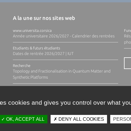
A la une sur nos sites web
www.universita.corsica
Fund
Année universitaire 2026/2027 - Calendrier des rentrées
Rés
pho
Etudiants & futurs étudiants
Dates de rentrée 2026/2027 | IUT
Recherche
Topology and Fractionalisation in Quantum Matter and
Synthetic Platforms
ses cookies and gives you control over what you
OK, ACCEPT ALL
DENY ALL COOKIES
PERSO
Contacts
Plan d'accès
Espace 