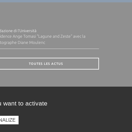
azione di l'Università
idence Ange Tomasi "Lagune and Zeste" avec la
tographe Diane Moulenc
TOUTES LES ACTUS
 want to activate
NALIZE
presse
Photothèque
Recrutement
Marchés publics