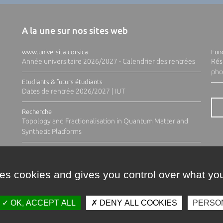
A la une sur nos sites web
www.universita.corsica
Fund
Année universitaire 2026/2027 - Calendrier des rentrées
Rés
pho
Etudiants & futurs étudiants
Dates de rentrée 2026/2027 | IUT
Recherche
Topology and Fractionalisation in Quantum Matter and
Synthetic Platforms
ses cookies and gives you control over what you
OK, ACCEPT ALL
DENY ALL COOKIES
PERSO
Contacts
Plan d'accès
Espace 