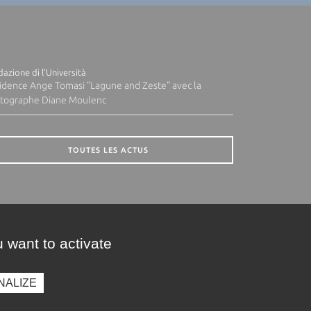
azione di l'Università
idence Ange Tomasi "Lagune and Zeste" avec la
tographe Diane Moulenc
TOUTES LES ACTUS
 want to activate
NALIZE
presse
Photothèque
Recrutement
Marchés publics