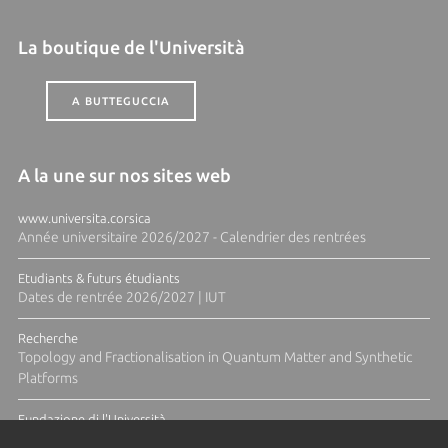
La boutique de l'Università
A BUTTEGUCCIA
A la une sur nos sites web
www.universita.corsica
Année universitaire 2026/2027 - Calendrier des rentrées
Etudiants & futurs étudiants
Dates de rentrée 2026/2027 | IUT
Recherche
Topology and Fractionalisation in Quantum Matter and Synthetic
Platforms
Fundazione di l'Università
Résidence Ange Tomasi "Lagune and Zeste" avec la photographe