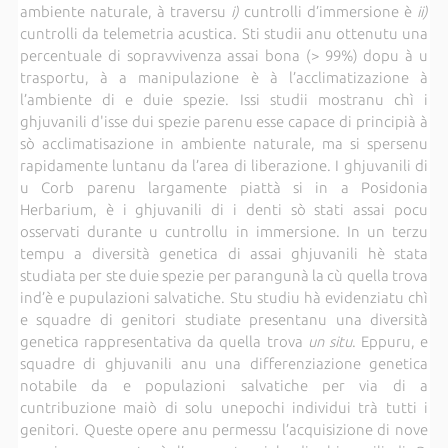
ambiente naturale, à traversu
i)
cuntrolli d’immersione è
ii)
cuntrolli da telemetria acustica. Sti studii anu ottenutu una
percentuale di sopravvivenza assai bona (> 99%) dopu à u
trasportu, à a manipulazione è à l’acclimatizazione à
l’ambiente di e duie spezie. Issi studii mostranu chì i
ghjuvanili d'isse dui spezie parenu esse capace di principià à
sò acclimatisazione in ambiente naturale, ma si spersenu
rapidamente luntanu da l’area di liberazione. I ghjuvanili di
u Corb parenu largamente piattà si in a Posidonia
Herbarium, è i ghjuvanili di i denti sò stati assai pocu
osservati durante u cuntrollu in immersione. In un terzu
tempu a diversità genetica di assai ghjuvanili hè stata
studiata per ste duie spezie per parangunà la cù quella trova
ind’è e pupulazioni salvatiche. Stu studiu hà evidenziatu chì
e squadre di genitori studiate presentanu una diversità
genetica rappresentativa da quella trova
un situ
. Eppuru, e
squadre di ghjuvanili anu una differenziazione genetica
notabile da e populazioni salvatiche per via di a
cuntribuzione maiò di solu unepochi individui trà tutti i
genitori. Queste opere anu permessu l’acquisizione di nove