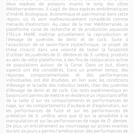
deux espèces de poissons vivants le long des côtes
Méditerranéennes. Il s’agit de deux espèces emblématiques
d’intérêt écologique, économique et patrimonial dans cette
région, où ils sont malheureusement considérés comme
menacés d’extinction. Au cœur de la mer Méditerranée, la
plateforme corse de recherche et de production aquacole
STELLA MARE maîtrise actuellement la reproduction et
l’élevage de juvéniles de denti et de corb. Suite à
l’acquisition de ce savoir-faire zootechnique, ce projet de
thèse s’inscrit dans une volonté de tester la faisabilité
d’utiliser les juvéniles de
D. dentex
et de
S. umbra
, produits
au sein de cette plateforme, à des fins de restauration active
de populations autour de la Corse. Dans ce but, divers
aspects ont été considérés. Dans un premier temps, des
réponses comportementales et des performances
individuelles ont été étudiées, en lien avec les conditions
d’élevage et la taille des individus testés, chez des juvéniles
d’élevage de denti et de corb. Ces tests expérimentaux en
bassins ont permis de mettre en évidence un important effet
de la taille
i)
sur les comportements et performances de
nage, sur les comportements d’audace et d’exploration, sur
les performances de fuite et sur les performances de
prédation de
S. umbra
,
ainsi que
ii)
sur la sensibilité à la
manipulation et sur les performances de nage de
D. dentex
.
De plus, un entraînement au nourrissage sur proies vivantes
durant six jours a permis l’amélioration des performances de