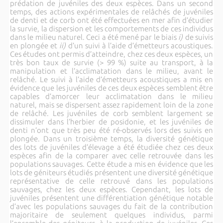
prédation de juvéniles des deux espèces. Dans un second
temps, des actions expérimentales de relâchés de juvéniles
de denti et de corb ont été effectuées en mer afin d’étudier
la survie, la dispersion et les comportements de ces individus
dans le milieu naturel. Ceci a été mené par le biais
i)
de suivis
en plongée et
ii)
d’un suivi à l’aide d’émetteurs acoustiques.
Ces études ont permis d’atteindre, chez ces deux espèces, un
très bon taux de survie (> 99 %) suite au transport, à la
manipulation et l’acclimatation dans le milieu, avant le
relâché. Le suivi à l’aide d’émetteurs acoustiques a mis en
évidence que les juvéniles de ces deux espèces semblent être
capables d’amorcer leur acclimatation dans le milieu
naturel, mais se dispersent assez rapidement loin de la zone
de relâché. Les juvéniles de corb semblent largement se
dissimuler dans l’herbier de posidonie, et les juvéniles de
denti n’ont que très peu été ré-observés lors des suivis en
plongée. Dans un troisième temps, la diversité génétique
des lots de juvéniles d’élevage a été étudiée chez ces deux
espèces afin de la comparer avec celle retrouvée dans les
populations sauvages. Cette étude a mis en évidence que les
lots de géniteurs étudiés présentent une diversité génétique
représentative de celle retrouvé dans les populations
sauvages, chez les deux espèces. Cependant, les lots de
juvéniles présentent une différentiation génétique notable
d’avec les populations sauvages du fait de la contribution
majoritaire de seulement quelques individus, parmi