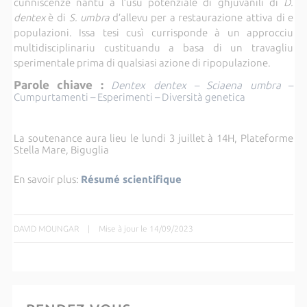
cunniscenze nantu à l’usu potenziale di ghjuvanili di
D.
dentex
è di
S. umbra
d’allevu per a restaurazione attiva di e
populazioni. Issa tesi cusì currisponde à un approcciu
multidisciplinariu custituandu a basa di un travagliu
sperimentale prima di qualsiasi azione di ripopulazione.
Parole chiave :
Dentex dentex
–
Sciaena umbra
–
Cumpurtamenti
– Esperimenti – Diversità genetica
La soutenance aura lieu le lundi 3 juillet à 14H, Plateforme
Stella Mare, Biguglia
En savoir plus:
Résumé scientifique
DAVID MOUNGAR
|
Mise à jour le 14/09/2023