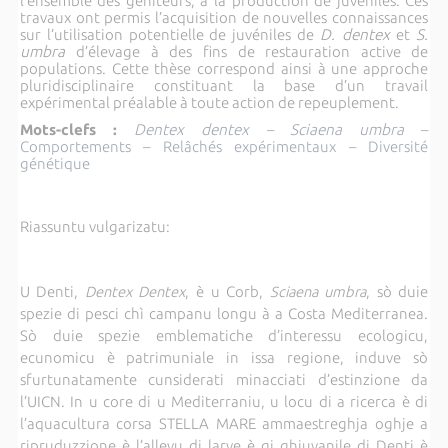
l’ensemble des géniteurs, à la production de juvéniles. Ces
travaux ont permis l’acquisition de nouvelles connaissances
sur l’utilisation potentielle de juvéniles de
D. dentex
et
S.
umbra
d’élevage à des fins de restauration active de
populations. Cette thèse correspond ainsi à une approche
pluridisciplinaire constituant la base d’un travail
expérimental préalable à toute action de repeuplement.
Mots-clefs :
Dentex dentex
–
Sciaena umbra
–
Comportements – Relâchés expérimentaux – Diversité
génétique
Riassuntu vulgarizatu:
U Denti,
Dentex Dentex
, è u Corb,
Sciaena umbra
, sò duie
spezie di pesci chì campanu longu à a Costa Mediterranea.
Sò duie spezie emblematiche d’interessu ecologicu,
ecunomicu è patrimuniale in issa regione, induve sò
sfurtunatamente cunsiderati minacciati d’estinzione da
l’UICN. In u core di u Mediterraniu, u locu di a ricerca è di
l’aquacultura corsa STELLA MARE ammaestreghja oghje a
ripruduzzione è l’allevu di larve è gi ghjuvanile di Denti è