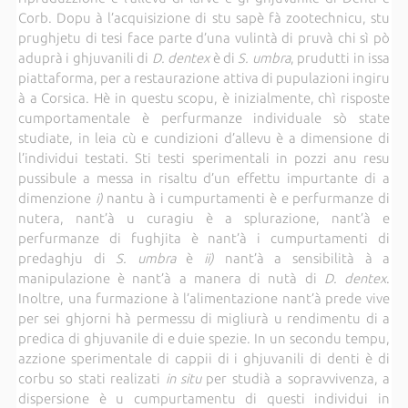
Corb. Dopu à l’acquisizione di stu sapè fà zootechnicu, stu
prughjetu di tesi face parte d’una vulintà di pruvà chi sì pò
aduprà i ghjuvanili di
D. dentex
è di
S. umbra
, prudutti in issa
piattaforma, per a restaurazione attiva di pupulazioni ingiru
à a Corsica. Hè in questu scopu, è inizialmente, chì risposte
cumportamentale è perfurmanze individuale sò state
studiate, in leia cù e cundizioni d’allevu è a dimensione di
l’individui testati. Sti testi sperimentali in pozzi anu resu
pussibule a messa in risaltu d’un effettu impurtante di a
dimenzione
i)
nantu à i cumpurtamenti è e perfurmanze di
nutera, nant’à u curagiu è a splurazione, nant’à e
perfurmanze di fughjita è nant’à i cumpurtamenti di
predaghju di
S. umbra
è
ii)
nant’à a sensibilità à a
manipulazione è nant’à a manera di nutà di
D. dentex
.
Inoltre, una furmazione à l’alimentazione nant’à prede vive
per sei ghjorni hà permessu di migliurà u rendimentu di a
predica di ghjuvanile di e duie spezie. In un secondu tempu,
azzione sperimentale di cappii di i ghjuvanili di denti è di
corbu so stati realizati
in situ
per studià a sopravvivenza, a
dispersione è u cumpurtamentu di questi individui in