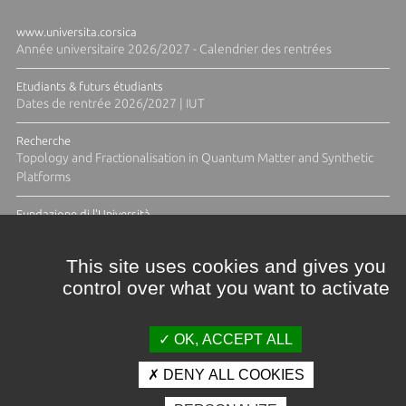
www.universita.corsica
Année universitaire 2026/2027 - Calendrier des rentrées
Etudiants & futurs étudiants
Dates de rentrée 2026/2027 | IUT
Recherche
Topology and Fractionalisation in Quantum Matter and Synthetic
Platforms
Fundazione di l'Università
Résidence Ange Tomasi "Lagune and Zeste" avec la photographe
Diane Moulenc
This site uses cookies and gives you
control over what you want to activate
TOUTES LES ACTUS
OK, ACCEPT ALL
DENY ALL COOKIES
Crédits et mentions légales