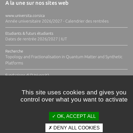
A la une sur nos sites web
www.universita.corsica
Année universitaire 2026/2027 - Calendrier des rentrées
Etudiants & futurs étudiants
Dates de rentrée 2026/2027 | IUT
Recherche
Topology and Fractionalisation in Quantum Matter and Synthetic
Platforms
Fundazione di l'Università
Résidence Ange Tomasi "Lagune and Zeste" avec la photographe
Diane Moulenc
This site uses cookies and gives you
control over what you want to activate
TOUTES LES ACTUS
OK, ACCEPT ALL
DENY ALL COOKIES