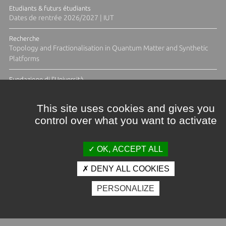
Etudiants & futurs étudiants
Dates de rentrée 2026/2027 | IUT
Recherche
Topology and Fractionalisation in Quantum Matter and Synthetic
Platforms
Fundazione di l'Università
Résidence Ange Tomasi "Lagune and Zeste" avec la photographe
Diane Moulenc
This site uses cookies and gives you
control over what you want to activate
TOUTES LES ACTUS
OK, ACCEPT ALL
DENY ALL COOKIES
Crédits et mentions légales
PERSONALIZE
Contacts
Plan d'accès
Espace presse
Photothèque
Recrutement
Marchés publics