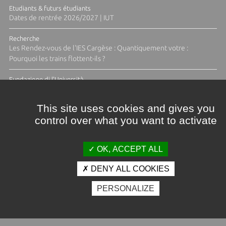
Etudiants & futurs étudiants
Dates de rentrée 2026/2027 | IUT
Recherche
Les Rendez-vous de l'IES Cargèse : Quantiquement votre :
Pourquoi les trains flottent-ils ?
Fundazione di l'Università
Résidence Ange Tomasi "Lagune and Zeste" avec la photographe
Diane Moulenc
This site uses cookies and gives you
control over what you want to activate
TOUTES LES ACTUS
OK, ACCEPT ALL
DENY ALL COOKIES
Crédits et mentions légales
PERSONALIZE
Contacts
Plan d'accès
Espace presse
Photothèque
Recrutement
Marchés publics