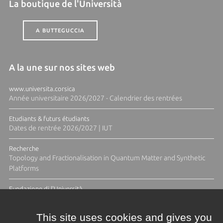
La boutique de l'Università
A BUTTEGUCCIA
A la une sur nos sites web
www.universita.corsica
Année universitaire 2026/2027 - Calendrier des rentrées
Etudiants & futurs étudiants
Dates de rentrée 2026/2027 | IUT
Recherche
Topology and Fractionalisation in Quantum Matter and Synthetic
Platforms
Fundazione di l'Università
Résidence Ange Tomasi "Lagune and Zeste" avec la photographe
Diane Moulenc
This site uses cookies and gives you