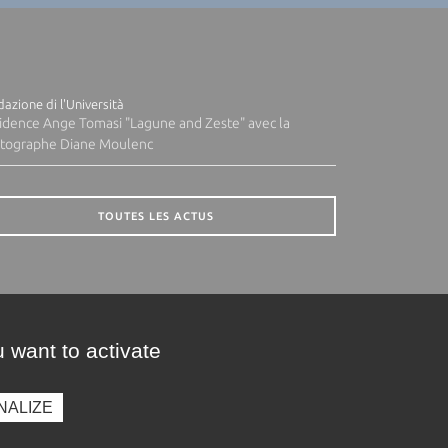
azione di l'Università
idence Ange Tomasi "Lagune and Zeste" avec la
tographe Diane Moulenc
TOUTES LES ACTUS
 want to activate
NALIZE
presse
Photothèque
Recrutement
Marchés publics