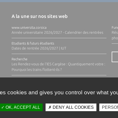
A la une sur nos sites web
www.universita.corsica
Fund
Année universitaire 2026/2027 - Calendrier des rentrées
Rés
pho
Etudiants & futurs étudiants
Dates de rentrée 2026/2027 | IUT
Recherche
Les Rendez-vous de l'IES Cargèse : Quantiquement votre :
Pourquoi les trains flottent-ils ?
ses cookies and gives you control over what you
OK, ACCEPT ALL
DENY ALL COOKIES
PERSO
Contacts
Plan d'accès
Espace 