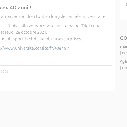
 ses 40 anni !
ations auront lieu tout au long de l'année universitaire !
re, l'Università vous propose une semaine "Digià una
et jeudi 28 octobre 2021.
C
ents sportifs et de nombreuses surprises...
Cam
://www.universita.corsica/fr/40anni/
|
ra
Syl
|
co
7/2025