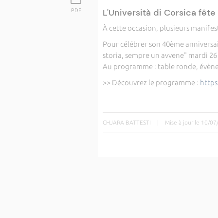
L'Università di Corsica fête
PDF
À cette occasion, plusieurs manifest
Pour célébrer son 40ème anniversai
storia, sempre un avvene" mardi 26 
Au programme : table ronde, évènem
>> Découvrez le programme :
https
CHJARA BATTESTI
|
Mise à jour le 10/0