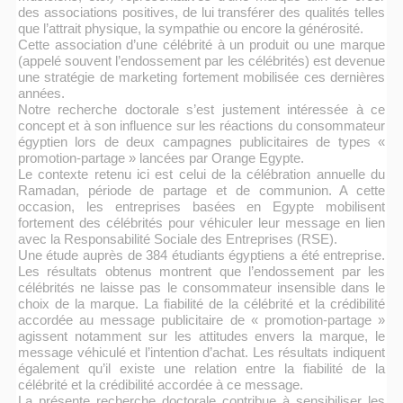
des associations positives, de lui transférer des qualités telles
que l’attrait physique, la sympathie ou encore la générosité.
Cette association d’une célébrité
à un produit ou une marque
(appelé souvent l’endossement par les célébrités) est devenue
une stratégie de marketing fortement mobilisée ces dernières
années.
Notre recherche doctorale s’est justement intéressée à ce
concept et à son influence sur les réactions du consommateur
égyptien lors de deux campagnes publicitaires de types «
promotion-partage » lancées par Orange Egypte.
Le contexte retenu ici est celui de la célébration annuelle du
Ramadan, période de partage et de communion. A cette
occasion, les entreprises basées en Egypte mobilisent
fortement des célébrités pour véhiculer leur message en lien
avec la Responsabilité Sociale des Entreprises (RSE).
Une étude auprès de 384 étudiants égyptiens a été entreprise.
Les résultats obtenus montrent que l’endossement par les
célébrités ne laisse pas le consommateur insensible dans le
choix de la marque. La fiabilité de la célébrité et la crédibilité
accordée au message publicitaire de « promotion-partage »
agissent notamment sur les attitudes envers la marque, le
message véhiculé et l’intention d’achat. Les résultats indiquent
également qu’il existe une relation entre la fiabilité de la
célébrité et la crédibilité accordée à ce message.
La présente recherche doctorale contribue à sensibiliser les