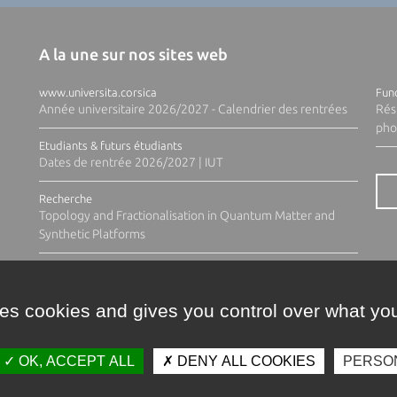
A la une sur nos sites web
www.universita.corsica
Fund
Année universitaire 2026/2027 - Calendrier des rentrées
Rés
pho
Etudiants & futurs étudiants
Dates de rentrée 2026/2027 | IUT
Recherche
Topology and Fractionalisation in Quantum Matter and
Synthetic Platforms
ses cookies and gives you control over what you
OK, ACCEPT ALL
DENY ALL COOKIES
PERSO
Contacts
Plan d'accès
Espace 