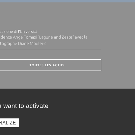
azione di l'Università
idence Ange Tomasi "Lagune and Zeste" avec la
tographe Diane Moulenc
TOUTES LES ACTUS
 want to activate
NALIZE
presse
Photothèque
Recrutement
Marchés publics