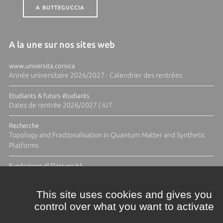
A BUTTEGUCCIA
A la une sur nos sites web
www.universita.corsica
Année universitaire 2026/2027 - Calendrier des rentrées
Etudiants & futurs étudiants
Dates de rentrée 2026/2027 | IUT
Recherche
Topology and Fractionalisation in Quantum Matter and Synthetic
Platforms
Fundazione di l'Università
Résidence Ange Tomasi "Lagune and Zeste" avec la photographe
Diane Moulenc
This site uses cookies and gives you
control over what you want to activate
TOUTES LES ACTUS