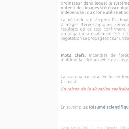
ordinateur dans lequel le systèm
obtenir des images stéréoscopique
indépendant du drone utilisé et p
La méthode utilisée pour l'estimat
d'images stéréoscopiques aérienn
résultats de ce test confirment 
propagation a également été testé
végétation se propageant sur un ter
Mots clefs:
Incendies de forêt,
multimodal, drone (véhicule sans pi
La soutenance aura lieu le vendredi
Grimaldi.
En raison de la situation sanitair
En savoir plus:
Résumé scientifiq
DAVID MOUNGAR
|
Mise à jour le 15/07