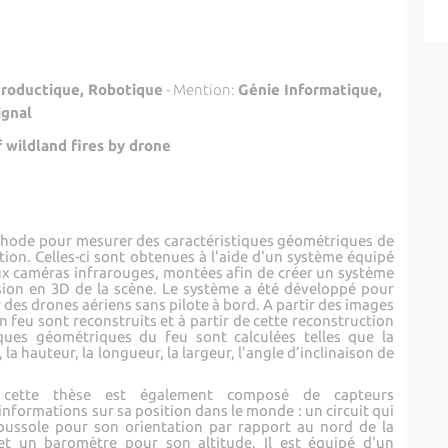
Productique, Robotique
- Mention:
Génie Informatique,
ignal
wildland fires by drone
éthode pour mesurer des caractéristiques géométriques de
ion. Celles-ci sont obtenues à l'aide d'un système équipé
x caméras infrarouges, montées afin de créer un système
sion en 3D de la scène. Le système a été développé pour
 des drones aériens sans pilote à bord. A partir des images
n feu sont reconstruits et à partir de cette reconstruction
tiques géométriques du feu sont calculées telles que la
 la hauteur, la longueur, la largeur, l'angle d’inclinaison de
s cette thèse est également composé de capteurs
nformations sur sa position dans le monde : un circuit qui
boussole pour son orientation par rapport au nord de la
et un baromètre pour son altitude. Il est équipé d'un