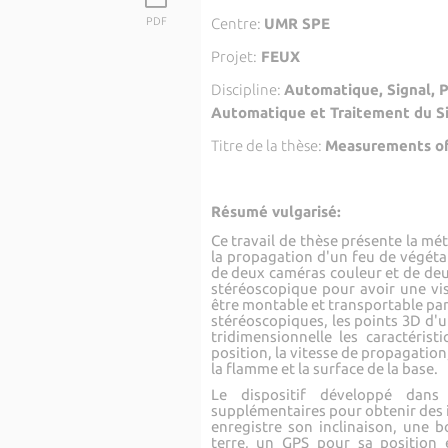
PDF
Centre:
UMR SPE
Projet:
FEUX
Discipline:
Automatique, Signal, 
Automatique et Traitement du S
Titre de la thèse:
Measurements of 
Résumé vulgarisé:
Ce travail de thèse présente la m
la propagation d'un feu de végétat
de deux caméras couleur et de deu
stéréoscopique pour avoir une vi
être montable et transportable par
stéréoscopiques, les points 3D d'u
tridimensionnelle les caractéris
position, la vitesse de propagation,
la flamme et la surface de la base.
Le dispositif développé dan
supplémentaires pour obtenir des i
enregistre son inclinaison, une 
terre, un GPS pour sa position 