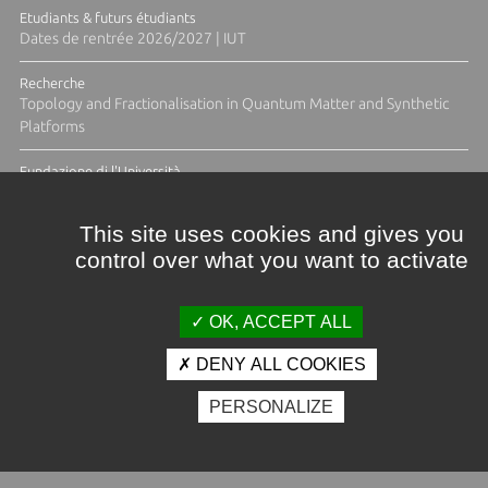
Etudiants & futurs étudiants
Dates de rentrée 2026/2027 | IUT
Recherche
Topology and Fractionalisation in Quantum Matter and Synthetic
Platforms
Fundazione di l'Università
Résidence Ange Tomasi "Lagune and Zeste" avec la photographe
Diane Moulenc
This site uses cookies and gives you
control over what you want to activate
TOUTES LES ACTUS
OK, ACCEPT ALL
DENY ALL COOKIES
Crédits et mentions légales
PERSONALIZE
Contacts
Plan d'accès
Espace presse
Photothèque
Recrutement
Marchés publics