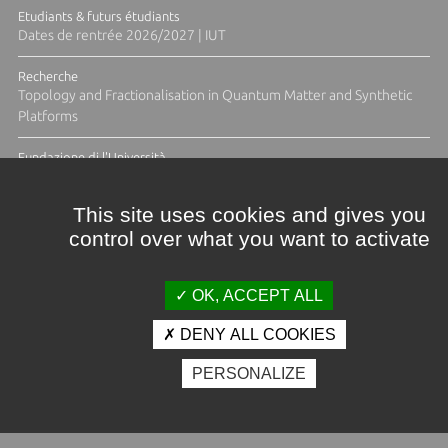
Etudiants & futurs étudiants
Dates de rentrée 2026/2027 | IUT
Recherche
Topology and Fractionalisation in Quantum Matter and Synthetic
Platforms
Fundazione di l'Università
Résidence Ange Tomasi "Lagune and Zeste" avec la photographe
Diane Moulenc
This site uses cookies and gives you
control over what you want to activate
TOUTES LES ACTUS
OK, ACCEPT ALL
DENY ALL COOKIES
Crédits et mentions légales
PERSONALIZE
Contacts
Plan d'accès
Espace presse
Photothèque
Recrutement
Marchés publics