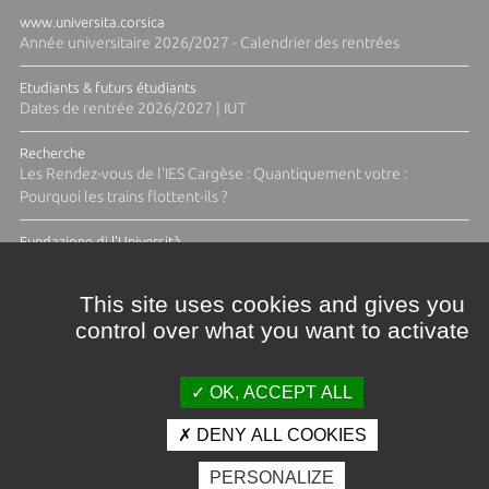
www.universita.corsica
Année universitaire 2026/2027 - Calendrier des rentrées
Etudiants & futurs étudiants
Dates de rentrée 2026/2027 | IUT
Recherche
Les Rendez-vous de l'IES Cargèse : Quantiquement votre :
Pourquoi les trains flottent-ils ?
Fundazione di l'Università
Résidence Ange Tomasi "Lagune and Zeste" avec la photographe
Diane Moulenc
This site uses cookies and gives you
control over what you want to activate
TOUTES LES ACTUS
OK, ACCEPT ALL
DENY ALL COOKIES
Crédits et mentions légales
PERSONALIZE
Contacts
Plan d'accès
Espace presse
Photothèque