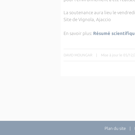
La soutenance aura lieu le
vendredi
Site de Vignola, Ajaccio
En savoir plus:
Résumé scientifiq
DAVID MOUNGAR
|
Mise à jour le 05/12
Plan du site
| Di