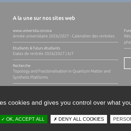
A la une sur nos sites web
www.universita.corsica
Fund
Année universitaire 2026/2027 - Calendrier des rentrées
Rés
pho
Etudiants & futurs étudiants
Dates de rentrée 2026/2027 | IUT
Recherche
Topology and Fractionalisation in Quantum Matter and
Synthetic Platforms
ses cookies and gives you control over what you
OK, ACCEPT ALL
DENY ALL COOKIES
PERSO
Contacts
Plan d'accès
Espace 