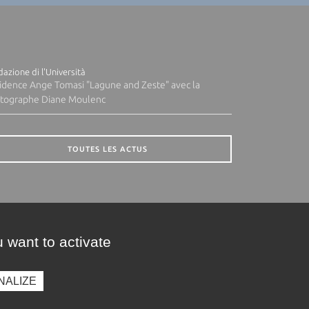
azione di l'Università
idence Ange Tomasi "Lagune and Zeste" avec la
tographe Diane Moulenc
TOUTES LES ACTUS
 want to activate
NALIZE
presse
Photothèque
Recrutement
Marchés publics