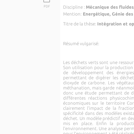
PDF
Discipline :
Mécanique des fluide
Mention:
Energétique, Génie des
Titre de la thèse:
Intégration et o
Résumé vulgarisé:
Les déchets verts sont une ressour
Son utilisation pour la productio
de développement des énergies
permettant de digérer les déch
dioxyde de carbone. Les végétau
méthanation, mais garde néanmoin
donc une étude permettant de dét
différentes réactions physicochi
économiques sur le territoire Cor
clairement l’impact de la fractio
spécificité dans des modèles exis
déchet. Un modèle prédictif en deu
mis en place. Enfin la product
l’environnement. Une analyse perme
pour l’environnement a été réalisée