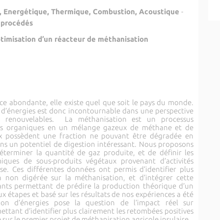
s, Energétique, Thermique, Combustion, Acoustique
-
 procédés
ptimisation d’un réacteur de méthanisation
ce abondante, elle existe quel que soit le pays du monde.
n d’énergies est donc incontournable dans une perspective
 renouvelables. La méthanisation est un processus
ets organiques en un mélange gazeux de méthane et de
x possèdent une fraction ne pouvant être dégradée en
s un potentiel de digestion intéressant. Nous proposons
erminer la quantité de gaz produite, et de définir les
miques de sous-produits végétaux provenant d’activités
se. Ces différentes données ont permis d’identifier plus
n non digérée sur la méthanisation, et d’intégrer cette
tants permettant de prédire la production théorique d’un
x étapes et basé sur les résultats de nos expériences a été
ion d’énergies pose la question de l’impact réel sur
ttant d’identifier plus clairement les retombées positives
 sur le premier projet de méthanisation agricole insulaire.