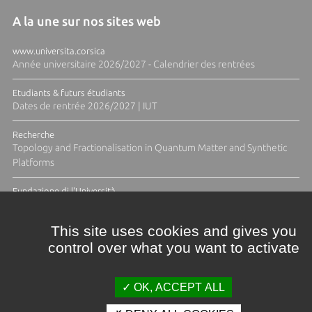
A la une sur nos sites web
www.universita.corsica
Année universitaire 2026/2027 - Calendrier des rentrées
Etudiants & futurs étudiants
Dates de rentrée 2026/2027 | IUT
Recherche
Topology and Fractionalisation in Quantum Matter and Synthetic
Platforms
Fundazione di l'Università
Résidence Ange Tomasi "Lagune and Zeste" avec la photographe
Diane Moulenc
This site uses cookies and gives you
control over what you want to activate
TOUTES LES ACTUS
OK, ACCEPT ALL