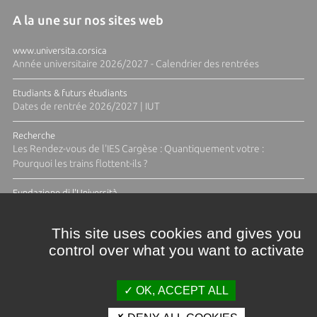
A la une sur nos sites web
www.universita.corsica
Année universitaire 2026/2027 - Calendrier des rentrées
Etudiants & futurs étudiants
Dates de rentrée 2026/2027 | IUT
Recherche
Les Rendez-vous de l'IES Cargèse : Quantiquement votre :
Pourquoi les trains flottent-ils ?
Fundazione di l'Università
Résidence Ange Tomasi "Lagune and Zeste" avec la photographe
Diane Moulenc
This site uses cookies and gives you
control over what you want to activate
TOUTES LES ACTUS
OK, ACCEPT ALL