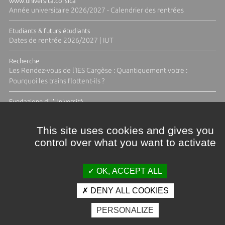
www.universita.corsica
Année universitaire 2026/2027 - Calendrier des rentrées
Etudiants & futurs étudiants
Dates de rentrée 2026/2027 | IUT
Recherche
Les Rendez-vous de l'IES Cargèse : Quantiquement votre :
Pourquoi les trains flottent-ils ?
Fundazione di l'Università
Résidence Ange Tomasi "Lagune and Zeste" avec la photographe
Diane Moulenc
This site uses cookies and gives you
control over what you want to activate
TOUTES LES ACTUS
OK, ACCEPT ALL
DENY ALL COOKIES
Crédits et mentions légales
PERSONALIZE
Contacts
Plan d'accès
Espace presse
Photothèque
Recrutement
Marchés publics