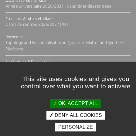
www.universita.corsica
Année universitaire 2026/2027 - Calendrier des rentrées
Etudiants & futurs étudiants
Dates de rentrée 2026/2027 | IUT
Recherche
Topology and Fractionalisation in Quantum Matter and Synthetic
Platforms
Fundazione di l'Università
Résidence Ange Tomasi "Lagune and Zeste" avec la photographe
Diane Moulenc
This site uses cookies and gives you
control over what you want to activate
TOUTES LES ACTUS
OK, ACCEPT ALL
DENY ALL COOKIES
Crédits et mentions légales
PERSONALIZE
Contacts
Plan d'accès
Espace presse
Photothèque
Recrutement
Marchés publics