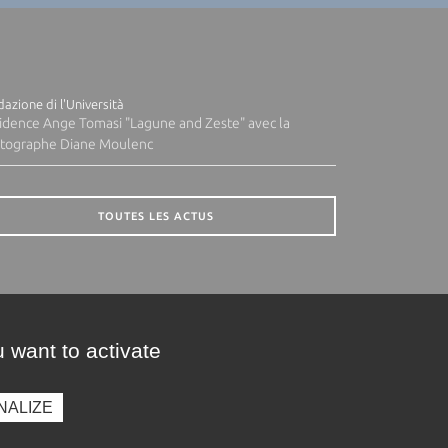
azione di l'Università
idence Ange Tomasi "Lagune and Zeste" avec la
tographe Diane Moulenc
TOUTES LES ACTUS
 want to activate
NALIZE
presse
Photothèque
Recrutement
Marchés publics