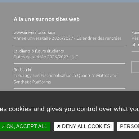
A la une sur nos sites web
www.universita.corsica
Fund
Année universitaire 2026/2027 - Calendrier des rentrées
Rés
pho
Etudiants & futurs étudiants
Dates de rentrée 2026/2027 | IUT
Recherche
Topology and Fractionalisation in Quantum Matter and
Synthetic Platforms
ses cookies and gives you control over what you
OK, ACCEPT ALL
DENY ALL COOKIES
PERSO
Contacts
Plan d'accès
Espace 