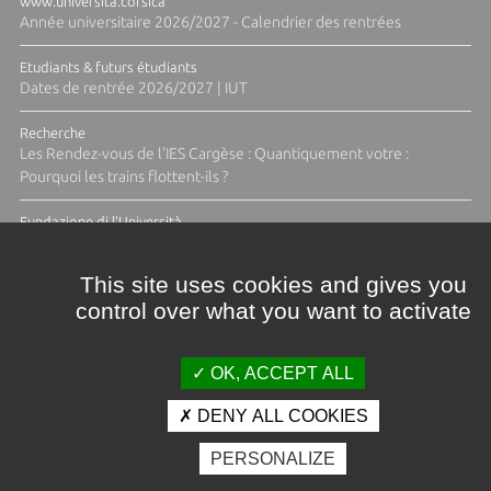
www.universita.corsica
Année universitaire 2026/2027 - Calendrier des rentrées
Etudiants & futurs étudiants
Dates de rentrée 2026/2027 | IUT
Recherche
Les Rendez-vous de l'IES Cargèse : Quantiquement votre :
Pourquoi les trains flottent-ils ?
Fundazione di l'Università
Résidence Ange Tomasi "Lagune and Zeste" avec la photographe
Diane Moulenc
This site uses cookies and gives you
control over what you want to activate
TOUTES LES ACTUS
OK, ACCEPT ALL
DENY ALL COOKIES
Crédits et mentions légales
PERSONALIZE
Contacts
Plan d'accès
Espace presse
Photothèque
Recrutement
Marchés publics