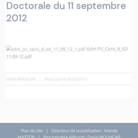
Doctorale du 11 septembre
2012
Adm PV_Cons_8_ED
11-09-12.pdf
DAVID MOUNGAR
|
Mise à jour le 09/10/2013
Plan du site
| Directeur de la publication : Wanda
MASTOR | Responsable éditorial : David MOUNGAR