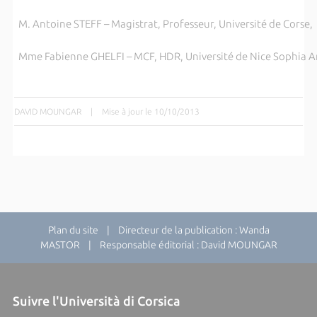
M. Antoine STEFF – Magistrat,
Professeur, Université de Corse,
Mme Fabienne GHELFI –
MCF, HDR, Université de Nice Sophia An
DAVID MOUNGAR
|
Mise à jour le 10/10/2013
Plan du site
| Directeur de la publication : Wanda
MASTOR | Responsable éditorial : David MOUNGAR
Suivre l'Università di Corsica