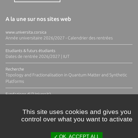
A la une sur nos sites web
www.universita.corsica
Année universitaire 2026/2027 - Calendrier des rentrées
Etudiants & futurs étudiants
Dates de rentrée 2026/2027 | IUT
Recherche
Topology and Fractionalisation in Quantum Matter and Synthetic
Platforms
Fundazione di l'Università
Résidence Ange Tomasi "Lagune and Zeste" avec la photographe
Diane Moulenc
This site uses cookies and gives you
control over what you want to activate
TOUTES LES ACTUS
OK, ACCEPT ALL